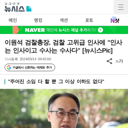
메인
랭킹
섹션
포토
이원석 검찰총장, 검찰 고위급 인사에 "인사
는 인사이고 수사는 수사다" [뉴시스Pic]
기사등록
2024/05/14 09:45:00
가
가
구글에서 선호하는 매체로 추가
"주어진 소임 다 할 뿐 그 이상 이하도 없다"