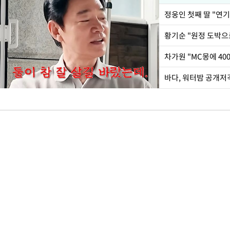
정웅인 첫째 딸 "연
황기순 "원정 도박으
바다, 워터밤 공개저격