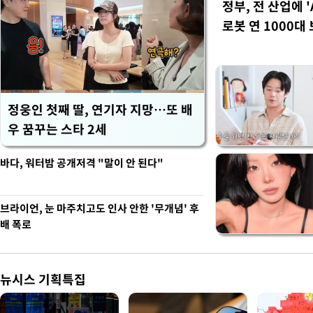
정부, 전 산업에 '
로봇 연 1000대
정웅인 첫째 딸, 연기자 지망…또 배
우 꿈꾸는 스타 2세
바다, 워터밤 공개저격 "말이 안 된다"
브라이언, 눈 마주치고도 인사 안한 '무개념' 후
배 폭로
뉴시스 기획특집