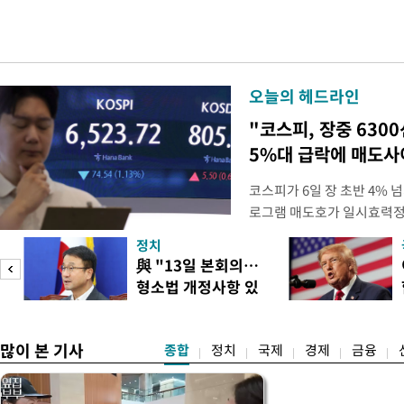
오늘의 헤드라인
"코스피, 장중 630
5%대 급락에 매도
코스피가 6일 장 초반 4%
로그램 매도호가 일시효력정
한국거래소는 이날 오전 10
정치
했다고 밝혔다. 발동 당시 
與 "13일 본회의…
대비 5.12% 급락한 987.
형소법 개정사항 있
스피200을 기초자산으로 하
으면 개정"
많이 본 기사
종합
정치
국제
경제
금융