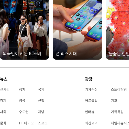
외국인이 키운 K-소비
폰 리스시대
들끓는 한
뉴스
광장
실시간
정치
국제
기자수첩
스토리칼럼
경제
금융
산업
아트클럽
기고
사회
수도권
지방
인터뷰
기획특집
문화
IT·바이오
스포츠
섹션코너
데일리뉴시