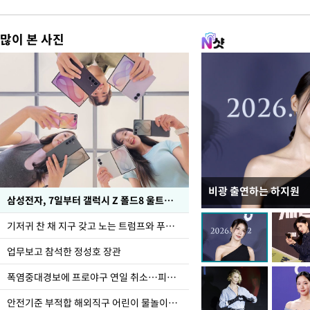
많이 본 사진
비광 출연하는 하지원
이재명 대통령, "수사
삼성전자, 7일부터 갤럭시 Z 폴드8 울트라·폴드8·플립8 출시
선 다해 강구해야"
기저귀 찬 채 지구 갖고 노는 트럼프와 푸틴 형상 미로
업무보고 참석한 정성호 장관
폭염중대경보에 프로야구 연일 취소…피칭 연습장 '52도'
안전기준 부적합 해외직구 어린이 물놀이용품 판매 중단 요청한 서울시