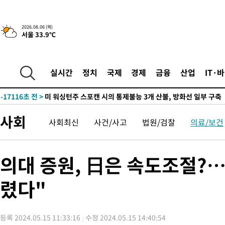
-24806초 전 >
서울 열대야 15일째 지속…비공식 '초열대야' 30도 넘어
-23373초 전 >
[속보]코스닥, 2.15포인트(0.27%) 내린 797.44 출발
2026.08.06 (목)
서울 33.9℃
-23356초 전 >
[속보]코스피, 119.51포인트(1.81%) 내린 6478.75 개장
-19803초 전 >
6월 경상수지 497.3억 달러…두 달 연속 사상 최대
-19754초 전 >
서울 낮 39도 '폭염중대경보'…40도 관측 가능성도
실시간
정치
국제
경제
금융
산업
IT·
-17116초 전 >
미 워싱턴주 스포캔 시의 통제불능 3개 산불, 방화선 일부 구축
-9289초 전 >
[속보] 호르무즈 해협 이란-오만 협상 기대속 뉴욕증시 혼조 마감
우 0.49%↑
-7644초 전 >
[속보] 이란 대통령 "지금 최고지도자와 소통하기가 매우 어려워
사회
사회최신
사건/사고
법원/검찰
의료/보건
임 3년 인터뷰
2시간 전 >
[속보] "이란-오만, 호르무즈 해협 통행 항로 합의" 이란 외무부 대
-30116초 전 >
[속보]산업장관 "李정부, 원전 반대 안해…안정 전력 위해 불가
-28813초 전 >
[속보]경찰, '홍명보 선임 논란' 대한축구협회·축구회관 등 압
의대 증원, 日은 속도조절?…
색
-28200초 전 >
[속보]산업장관 "美무역법 제301조 과잉생산 결과 발표 8월 중
상
렸다"
-27993초 전 >
[속보]코스피 매도사이드카 발동…4%대 급락
-27265초 전 >
[속보]전남광주 초대 시민추천 부시장에 백승주·윤난실
-24826초 전 >
서울 열대야 15일째 지속…비공식 '초열대야' 30도 넘어
등록 2024.05.15 11:33:16
수정 2024.05.15 14:40:54
-23393초 전 >
[속보]코스닥, 2.15포인트(0.27%) 내린 797.44 출발