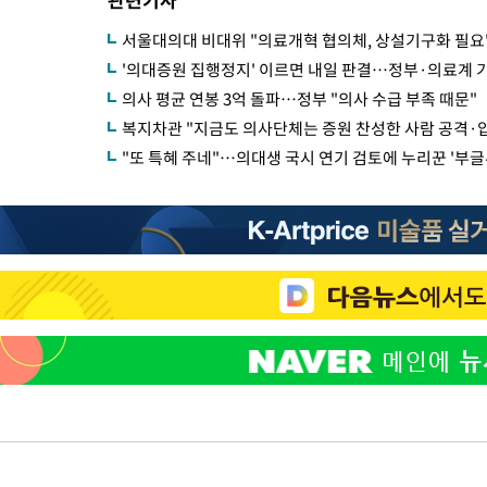
서울대의대 비대위 "의료개혁 협의체, 상설기구화 필요
'의대증원 집행정지' 이르면 내일 판결…정부·의료계 
의사 평균 연봉 3억 돌파…정부 "의사 수급 부족 때문"
복지차관 "지금도 의사단체는 증원 찬성한 사람 공격·압
"또 특혜 주네"…의대생 국시 연기 검토에 누리꾼 '부글