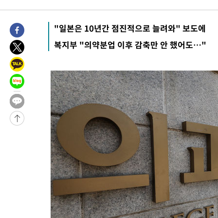
-23376초 전 >
[속보]코스피, 119.51포인트(1.81%) 내린 6478.75 개장
-19823초 전 >
6월 경상수지 497.3억 달러…두 달 연속 사상 최대
"일본은 10년간 점진적으로 늘려와" 보도에
-19774초 전 >
서울 낮 39도 '폭염중대경보'…40도 관측 가능성도
복지부 "의약분업 이후 감축만 안 했어도…"
-17136초 전 >
미 워싱턴주 스포캔 시의 통제불능 3개 산불, 방화선 일부 구축
-9309초 전 >
[속보] 호르무즈 해협 이란-오만 협상 기대속 뉴욕증시 혼조 마감
우 0.49%↑
-7664초 전 >
[속보] 이란 대통령 "지금 최고지도자와 소통하기가 매우 어려워
임 3년 인터뷰
2시간 전 >
[속보] "이란-오만, 호르무즈 해협 통행 항로 합의" 이란 외무부 대