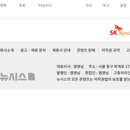
연예
포토
TV뉴시스
인사
부고
동정
회사소개
광고 · 제휴 문의
제휴사 안내
콘텐츠 판매
저작권 규약
고
대표이사 : 염영남
주소 : 서울 중구 퇴계로 1
발행인 : 염영남
편집인 : 염영남
고충처리인
뉴시스의 모든 콘텐츠는 저작권법의 보호를 받는 바, 무