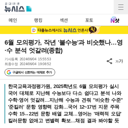
메인
랭킹
섹션
포토
6월 모의평가, 작년 '불수능'과 비슷했나…영
·수 분석 엇갈려(종합)
기사등록
2024/06/04 15:55:53
가
가
최종수정
2024/06/04 19:08:52
구글에서 선호하는 매체로 추가
한국교육과정평가원, 2025학년도 6월 모의평가 실시
국어 대체로 지난해 수능보다 다소 쉽다고 분석 나와
수학·영어 엇갈려…지난해 수능과 견줘 "비슷한 수준"
'준킬러' 문항 영향력 강화…국어 12~17번 지문 주목
수학 15↔22번 문항 배열 교체…영어는 '매력적 오답'
킬러문항 없애고 변별력 확보…채점 결과 봐야할 듯