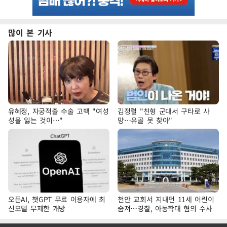
많이 본 기사
유혜정, 자궁적출 수술 고백 "여성
김정렬 "친형 군대서 구타로 사
성을 잃는 것이…"
망…유골 못 찾아"
오픈AI, 챗GPT 무료 이용자에 최
천안 교회서 지내던 11세 어린이
신모델 무제한 개방
숨져…경찰, 아동학대 혐의 수사