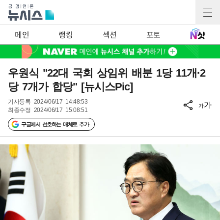
메인
랭킹
섹션
포토
우원식 "22대 국회 상임위 배분 1당 11개·2
당 7개가 합당" [뉴시스Pic]
기사등록
2024/06/17 14:48:53
가
가
최종수정
2024/06/17 15:08:51
구글에서 선호하는 매체로 추가