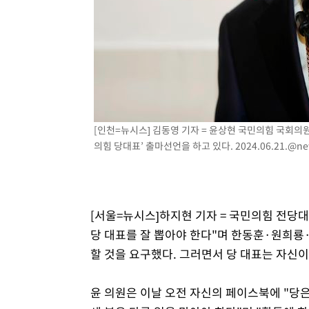
-8686초 전 >
온열질환 사망자 3명 늘어…누적 환자 3000명 돌파
-2631초 전 >
강릉에 시간당 81.4㎜ 물폭탄…도로 잠기고 담벼락 붕괴
21분 전 >
백운산서 80년근 천종산삼 9뿌리 발견…감정가 1.3억원
59분 전 >
선재도서 해루질 나섰다 실종 60대, 닷새 만에 숨진 채 발견
1시간 전 >
남자 농구, 나고야 아시안게임서 '홈팀' 일본과 한일전
1시간 전 >
여수 오동도 해상서 모터보트 전복…1명 사망·1명 실종
[인천=뉴시스] 김동영 기자 = 윤상현 국민의힘 국회의
2시간 전 >
극한폭염 한풀 꺾이지만…'낮 최고 35도' 무더위, 열대야 계
의힘 당대표’ 출마선언을 하고 있다.
2024.06.21.@ne
날씨]
3시간 전 >
축구협회 "압수수색·성접대 논란 사과…쇄신의 기회로 삼겠
4시간 전 >
[속보]'압수수색·성접대 논란' 축구협회 "실망과 걱정 안겨드
7시간 전 >
'최고 37도' 폭염 지속…강원동해안 최대 150㎜ 비
9시간 전 >
[속보]뉴욕증시 상승 마감…S&P 0.6% 나스닥 1.3%↑
[서울=뉴시스]하지현 기자 = 국민의힘 전당대
당 대표를 잘 뽑아야 한다"며 한동훈·원희룡
할 것을 요구했다. 그러면서 당 대표는 자신
윤 의원은 이날 오전 자신의 페이스북에 "