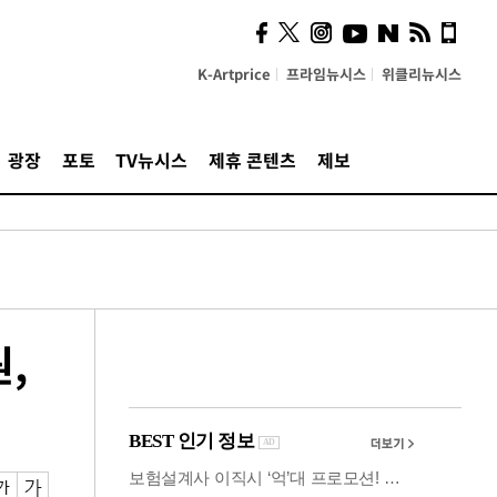
사이 해답 찾았죠"…알을
깨고 나온 '초자아'
K-Artprice
프라임뉴시스
위클리뉴시스
광장
포토
TV뉴시스
제휴 콘텐츠
제보
,