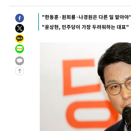
1시간 전 >
남자 농구, 나고야 아시안게임서 '홈팀' 일본과 한일전
1시간 전 >
여수 오동도 해상서 모터보트 전복…1명 사망·1명 실종
"한동훈·원희룡·나경원은 다른 일 맡아야
2시간 전 >
극한폭염 한풀 꺾이지만…'낮 최고 35도' 무더위, 열대야 계
"윤상현, 민주당이 가장 두려워하는 대표"
날씨]
3시간 전 >
축구협회 "압수수색·성접대 논란 사과…쇄신의 기회로 삼겠
4시간 전 >
[속보]'압수수색·성접대 논란' 축구협회 "실망과 걱정 안겨드
7시간 전 >
'최고 37도' 폭염 지속…강원동해안 최대 150㎜ 비
9시간 전 >
[속보]뉴욕증시 상승 마감…S&P 0.6% 나스닥 1.3%↑
-27140초 전 >
이란 "호르무즈 재개방 합의 근접…美 배상 선행돼야"
-18187초 전 >
[속보]與최고위원 제주·인천 순회경선…박선원·최민희
한민수·김용 순
-18140초 전 >
[속보]김민석, 與 전대 당원투표 누적 득표율 45.42%로 
청래 44.56%
-17422초 전 >
[속보]與 대표 경선 제주·인천 당원투표…金 47.75%·
42.08%·宋 10.17%
-16956초 전 >
이강인 "아틀레티코 이적 기뻐…등번호 7번 의미보단 팀 
것"
-16891초 전 >
[속보]與 당대표 경선, 제주·인천 권리당원 투표 김민석 
-10665초 전 >
낮 최고 35도 '무더위'…동해안 시간당 30㎜ '강한 비'[
-9935초 전 >
[속보]이강인 "감독님이 원하는 마음 느꼈고, 많은 트로피 
레티코 이적"
-9717초 전 >
수도권 40도 육박 '펄펄'…동해안 일부 지역엔 호의주의보