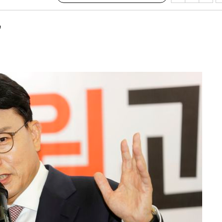
"
속[다음주
다"
려 죄송"
·서미화·
1위… 정
鄭
위해 뛸
승리
내일날씨]
원해 아틀