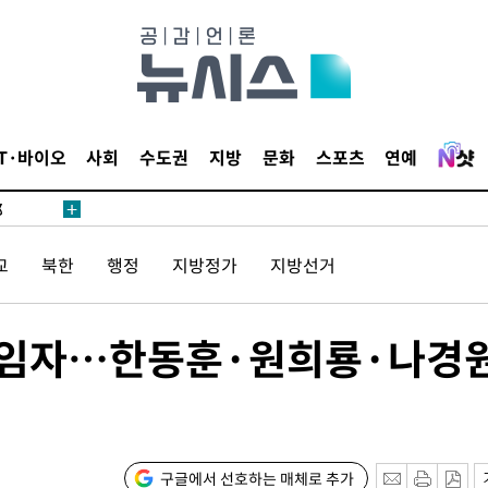
·서미화·
IT·바이오
사회
수도권
지방
문화
스포츠
연예
1위… 정
鄭
위해 뛸
교
북한
행정
지방정가
지방선거
승리
내일날씨]
원해 아틀
적임자…한동훈·원희룡·나경원
구글에서 선호하는 매체로 추가