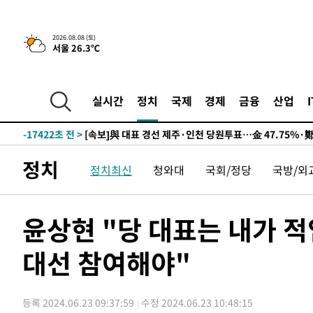
2026.08.08 (토)
서울 26.3℃
9시간 전 >
[속보]뉴욕증시 상승 마감…S&P 0.6% 나스닥 1.3%↑
-27140초 전 >
이란 "호르무즈 재개방 합의 근접…美 배상 선행돼야"
-18187초 전 >
[속보]與최고위원 제주·인천 순회경선…박선원·최민희
실시간
정치
국제
경제
금융
산업
한민수·김용 순
-18140초 전 >
[속보]김민석, 與 전대 당원투표 누적 득표율 45.42%로 
청래 44.56%
-17422초 전 >
[속보]與 대표 경선 제주·인천 당원투표…金 47.75%·
42.08%·宋 10.17%
-16956초 전 >
이강인 "아틀레티코 이적 기뻐…등번호 7번 의미보단 팀 
정치
정치최신
청와대
국회/정당
국방/외
것"
-16891초 전 >
[속보]與 당대표 경선, 제주·인천 권리당원 투표 김민석 
-10665초 전 >
낮 최고 35도 '무더위'…동해안 시간당 30㎜ '강한 비'[
-9935초 전 >
[속보]이강인 "감독님이 원하는 마음 느꼈고, 많은 트로피 
윤상현 "당 대표는 내가 
레티코 이적"
-9717초 전 >
수도권 40도 육박 '펄펄'…동해안 일부 지역엔 호의주의보
대선 참여해야"
-8686초 전 >
온열질환 사망자 3명 늘어…누적 환자 3000명 돌파
-2631초 전 >
강릉에 시간당 81.4㎜ 물폭탄…도로 잠기고 담벼락 붕괴
21분 전 >
백운산서 80년근 천종산삼 9뿌리 발견…감정가 1.3억원
등록 2024.06.23 09:37:59
수정 2024.06.23 10:48:15
59분 전 >
선재도서 해루질 나섰다 실종 60대, 닷새 만에 숨진 채 발견