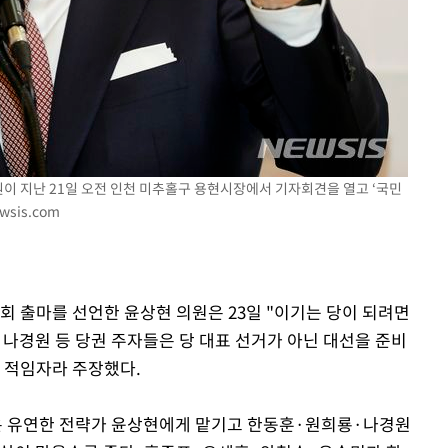
원이 지난 21일 오전 인천 미추홀구 용현시장에서 기자회견을 열고 ‘국민
속[다음주
wsis.com
다"
려 죄송"
회 출마를 선언한 윤상현 의원은 23일 "이기는 당이 되려면
·나경원 등 당권 주자들은 당 대표 선거가 아닌 대선을 준비
이 적임자라 주장했다.
당은 유연한 전략가 윤상현에게 맡기고 한동훈·원희룡·나경원