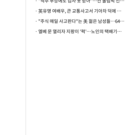
· "척추 부상에도 검사 못 받아"…전 올림픽 선수, 美봅슬레이협회 상대 소송
· 英유명 여배우, 큰 교통사고서 기아차 덕에 살았다
· "주식 매일 사고판다"는 美 젊은 남성들…64%가 "나는 인생의 패배자“
· 엘베 문 열리자 지팡이 '퍽'…노인의 택배기사 폭행 이유