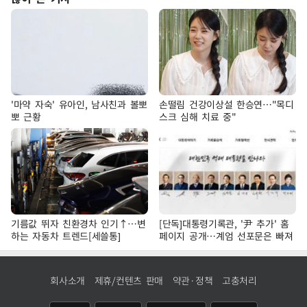
'마약 자숙' 유아인, 남사친과 볼뽀
손떨림 건강이상설 한승연…"목디
뽀 근황
스크 심해 치료 중"
기름값 뛰자 친환경차 인기↑…변
[단독]대통령기록관, '尹 추가' 홈
하는 자동차 트렌드[세쓸통]
페이지 공개…계엄 선포문은 빠져
회사소개
제휴/컨텐츠 판매
약관·정책
고충처리