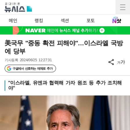
메인
랭킹
섹션
포토
美국무 "중동 확전 피해야"…이스라엘 국방
에 당부
기사등록
2024/06/25 12:27:31
가
가
구글에서 선호하는 매체로 추가
"이스라엘, 유엔과 협력해 가자 원조 등 추가 조치해
야"