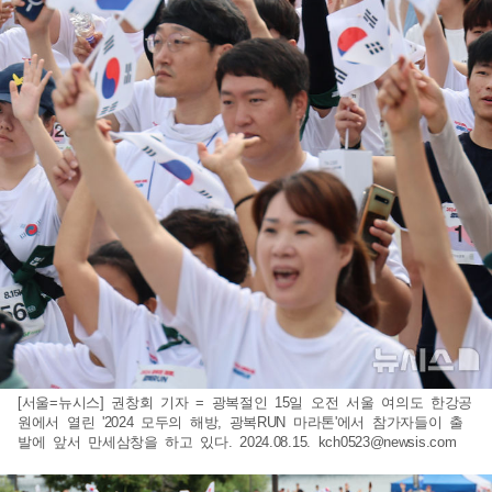
[서울=뉴시스] 권창회 기자 = 광복절인 15일 오전 서울 여의도 한강공
원에서 열린 '2024 모두의 해방, 광복RUN 마라톤'에서 참가자들이 출
발에 앞서 만세삼창을 하고 있다. 2024.08.15.
kch0523@newsis.com