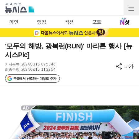
메인
랭킹
섹션
포토
'모두의 해방, 광복런(RUN)' 마라톤 행사 [뉴
시스Pic]
기사등록
2024/08/15 09:53:48
가
가
최종수정
2024/08/15 11:32:54
구글에서 선호하는 매체로 추가