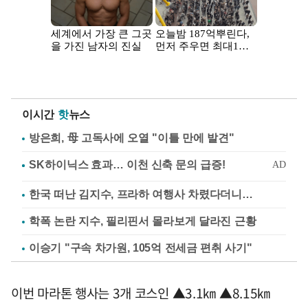
이시간
핫
뉴스
방은희, 母 고독사에 오열 "이틀 만에 발견"
한국 떠난 김지수, 프라하 여행사 차렸다더니…
학폭 논란 지수, 필리핀서 몰라보게 달라진 근황
이승기 "구속 차가원, 105억 전세금 편취 사기"
이번 마라톤 행사는 3개 코스인 ▲3.1㎞ ▲8.15㎞