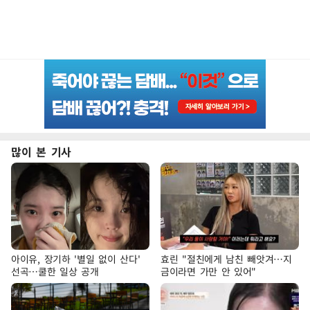
많이 본 기사
아이유, 장기하 '별일 없이 산다'
효린 "절친에게 남친 빼앗겨…지
선곡…쿨한 일상 공개
금이라면 가만 안 있어"