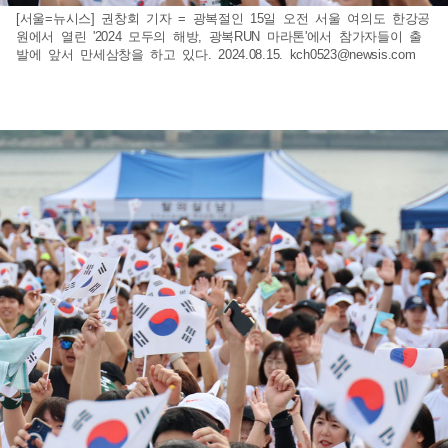
[서울=뉴시스] 권창회 기자 = 광복절인 15일 오전 서울 여의도 한강공
원에서 열린 '2024 모두의 해방, 광복RUN 마라톤'에서 참가자들이 출
발에 앞서 만세삼창을 하고 있다. 2024.08.15.
kch0523@newsis.com