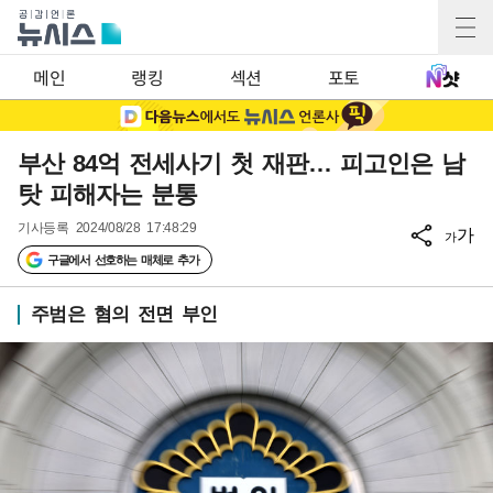
메인
랭킹
섹션
포토
부산 84억 전세사기 첫 재판… 피고인은 남
탓 피해자는 분통
기사등록
2024/08/28 17:48:29
가
가
구글에서 선호하는 매체로 추가
주범은 혐의 전면 부인