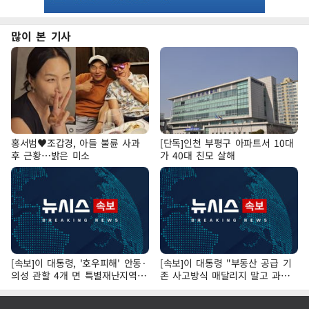
많이 본 기사
홍서범♥조갑경, 아들 불륜 사과
[단독]인천 부평구 아파트서 10대
후 근황…밝은 미소
가 40대 친모 살해
[속보]이 대통령, '호우피해' 안동·
[속보]이 대통령 "부동산 공급 기
의성 관할 4개 면 특별재난지역
존 사고방식 매달리지 말고 과감
선포
히 실천"