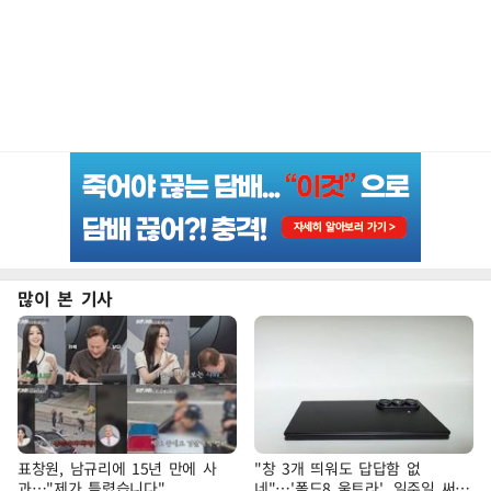
많이 본 기사
표창원, 남규리에 15년 만에 사
"창 3개 띄워도 답답함 없
과…"제가 틀렸습니다"
네"…'폴드8 울트라', 일주일 써보