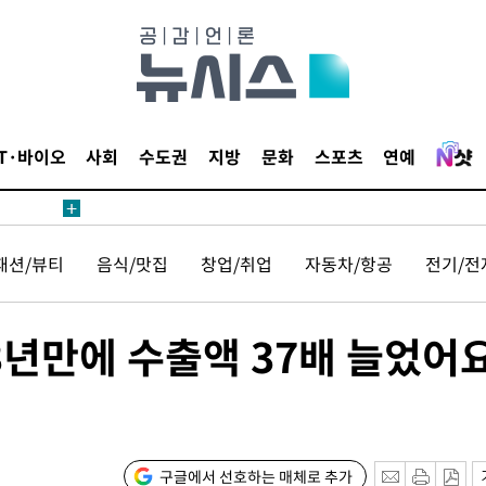
IT·바이오
사회
수도권
지방
문화
스포츠
연예
패션/뷰티
음식/맛집
창업/취업
자동차/항공
전기/전
3년만에 수출액 37배 늘었어
구글에서 선호하는 매체로 추가