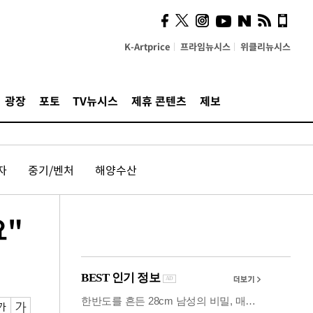
의견, 국토부·LH에 충실히
전달할 것"
K-Artprice
프라임뉴시스
위클리뉴시스
광장
포토
TV뉴시스
제휴 콘텐츠
제보
자
중기/벤처
해양수산
요"