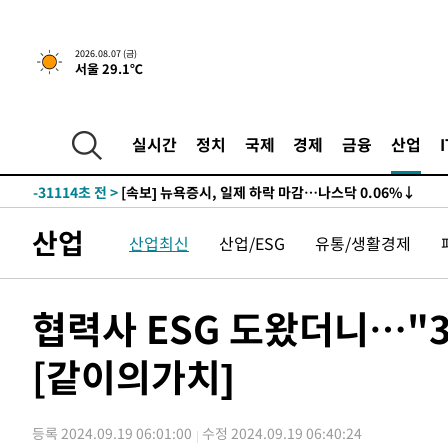
2026.08.07 (금)
서울 29.1℃
실시간
정치
국제
경제
금융
산업
-31114초 전 >
[속보] 뉴욕증시, 일제 하락 마감…나스닥 0.06%↓
산업
산업최신
산업/ESG
유통/생활경제
협력사 ESG 도왔더니…"
[같이의가치]
등록 2024.09.19 06:01:00
수정 2024.09.19 06:40:24