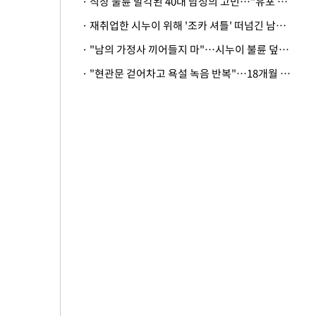
· 직장 불륜 발각된 40대 남성의 고민…"유포 동료 명예훼손·협박죄 고소 가능할까"
· 재취업한 시누이 위해 '조카 셔틀' 떠넘긴 남편…아내 "난 못한다"
· "남의 가정사 끼어들지 마"…시누이 불륜 덮으려는 남편에 억울한 아내
· "현관문 걷어차고 욕설 녹음 반복"…18개월 아기 키우는 집 뒤흔든 '앞집의 비극'