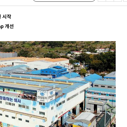
원 시작
%p 개선