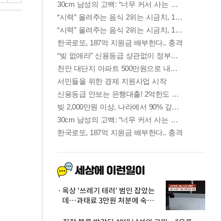
옥상 '쓰레기 테러' 범인 잡았는
데…과태료 3만원 처분에 숙박업
주 허탈