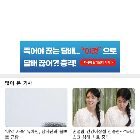
많이 본 기사
'마약 자숙' 유아인, 남사친과 볼뽀
손떨림 건강이상설 한승연…"목디
뽀 근황
스크 심해 치료 중"