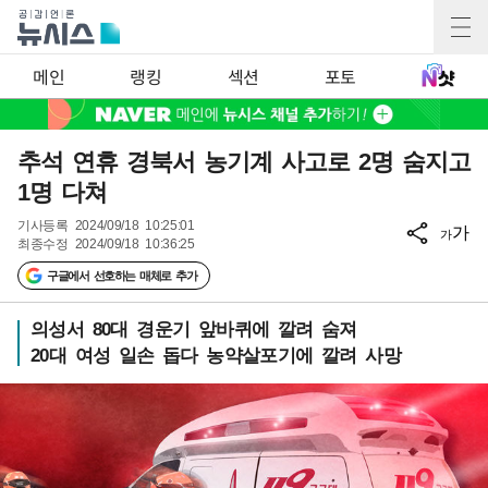
메인
랭킹
섹션
포토
추석 연휴 경북서 농기계 사고로 2명 숨지고
1명 다쳐
기사등록
2024/09/18 10:25:01
가
가
최종수정
2024/09/18 10:36:25
구글에서 선호하는 매체로 추가
의성서 80대 경운기 앞바퀴에 깔려 숨져
20대 여성 일손 돕다 농약살포기에 깔려 사망