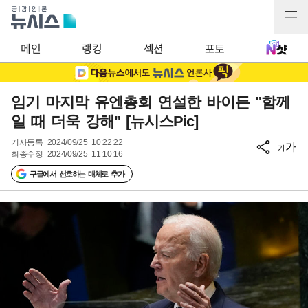
메인
랭킹
섹션
포토
임기 마지막 유엔총회 연설한 바이든 "함께
일 때 더욱 강해" [뉴시스Pic]
기사등록
2024/09/25 10:22:22
가
가
최종수정
2024/09/25 11:10:16
구글에서 선호하는 매체로 추가