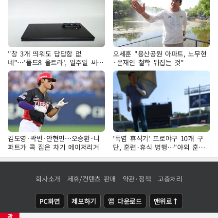
"창 3개 띄워도 답답함 없
오세훈 "용산공원 아파트, 노무현
네"…'폴드8 울트라', 일주일 써보
·문재인 철학 뒤집는 것"
니
김도영·곽빈·안현민…오승환·니
'폭염 휴식기' 프로야구 10개 구
퍼트가 콕 집은 차기 메이저리거
단, 훈련·휴식 병행…"야외 훈련
해도 안전 최우선"
회사소개
제휴/컨텐츠 판매
약관·정책
고충처리
PC화면
제보하기
앱 다운로드
맨위로↑
광