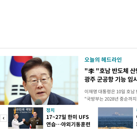
오늘의 헤드라인
"李 "호남 반도체 
광주 군공항 기능 임
이재명 대통령은 10일 호남
"국방부는 2028년 중순까지
으로 임시 배치해서 광주 군
정치
조기에 활용될 수 있도록 조
미
17~27일 한미 UFS
대통령은 이날 오후 청와대에
연습…야외기동훈련
차 민관합동 점검회의'에서 
차
14건