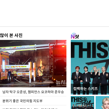
많이 본 사진
컴백하는 스키즈
한-미, UFS연합연습 1
남자 탁구 오준성, 챔피언스 요코하마 준우승
분위기 좋은 국민의힘 지도부