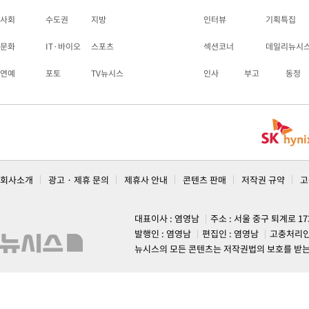
사회
수도권
지방
인터뷰
기획특집
문화
IT·바이오
스포츠
섹션코너
데일리뉴시
연예
포토
TV뉴시스
인사
부고
동정
회사소개
광고 · 제휴 문의
제휴사 안내
콘텐츠 판매
저작권 규약
고
대표이사 : 염영남
주소 : 서울 중구 퇴계로 1
발행인 : 염영남
편집인 : 염영남
고충처리인
뉴시스의 모든 콘텐츠는 저작권법의 보호를 받는 바, 무