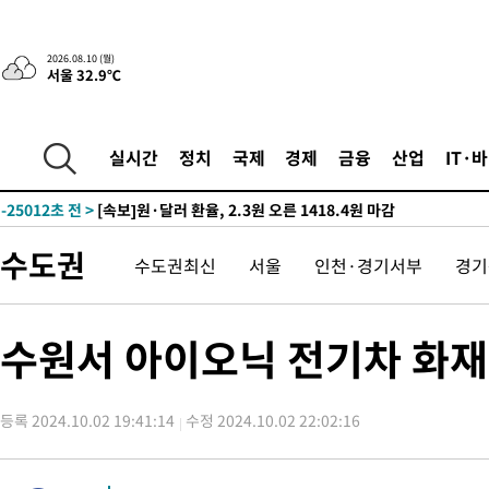
2026.08.10 (월)
서울 32.9℃
2시간 전 >
트럼프, 이란 추가 요구에 "저강도 대응…이건 체스게임"
-31359초 전 >
[속보]경찰, '내부 비리' 자진신고자 징계 감면…포상금 1억으
대
-30603초 전 >
누그러진 극한 폭염…'낮 최고 34도' 무더위는 이어져[내일날씨
실시간
정치
국제
경제
금융
산업
IT·
-27194초 전 >
제주 골프장서 멧돼지 출현 결국 사살…'이용객 대피'
-25012초 전 >
[속보]원·달러 환율, 2.3원 오른 1418.4원 마감
-24856초 전 >
[속보]코스피, 40.89포인트(0.65%) 오른 6299.66 마감
수도권
수도권최신
서울
인천·경기서부
경기
-24842초 전 >
[속보]코스닥, 55.66포인트(6.97%) 오른 854.47 마감
-21549초 전 >
대포통장 107개로 불법도박 수익 5062억 세탁…19명 검거
-20026초 전 >
[속보]이 대통령 "2028년 중순까지 광주 군공항 기능 다른 군
수원서 아이오닉 전기차 화재
으로 임시 배치해 산단 조기 착공"
-17176초 전 >
포항스틸야드 관중석 천장 석재 낙하…K리그 전구장 긴급 점검
-5824초 전 >
[속보]'전장연 시위' 1호선 용산역 상행선 무정차 통과 종료
등록 2024.10.02 19:41:14
수정 2024.10.02 22:02:16
-4302초 전 >
[속보]코스닥 지수 5%대 급등에 '매수 사이드카' 발동
-1588초 전 >
[속보]원·달러 환율, 오전 9시 1410.3원
-1326초 전 >
[속보]코스닥, 8.85포인트(1.11%) 오른 807.66 개장