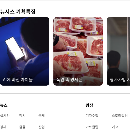
뉴시스 기획특집
AI에 빠진 아이들
폭염 속 경제는
형사사법 
뉴스
광장
실시간
정치
국제
기자수첩
스토리칼럼
경제
금융
산업
아트클럽
기고