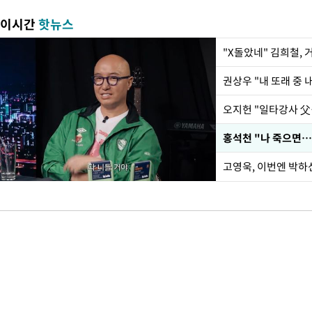
이시간
핫뉴스
"X돌았네" 김희철,
권상우 "내 또래 중 
홍석천 "나 죽으면…