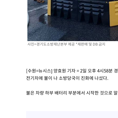
-5824초 전 >
[속보]'전장연 시위' 1호선 용산역 상행선 무정차 통과 종료
-4302초 전 >
[속보]코스닥 지수 5%대 급등에 '매수 사이드카' 발동
-1588초 전 >
[속보]원·달러 환율, 오전 9시 1410.3원
-1326초 전 >
[속보]코스닥, 8.85포인트(1.11%) 오른 807.66 개장
-1322초 전 >
[속보]코스피, 47.56포인트(0.76%) 오른 6306.33 개장
4분 전 >
[속보]지하철 1호선 상행선 용산역 무정차 통과…"집회·시위"
사진=경기도소방재난본부 제공 *재판매 및 DB 금지
31분 전 >
'낮 최고 34도' 전국 더위 지속…강원·경상권 오전 비
54분 전 >
파키스탄 보안군, 대 테러작전으로 남서부의 무장세력 소탕전..15명
해
1시간 전 >
인천 앞바다 연락두절 모터보트 승선원 3명 전원 구조
[수원=뉴시스] 양효원 기자 = 2일 오후 4시58
1시간 전 >
이집트, 가자 협상 당사자들에게 약속이행과 방해금지 촉구
전기차에 불이 나 소방당국이 진화에 나섰다.
2시간 전 >
트럼프, 이란 추가 요구에 "저강도 대응…이건 체스게임"
불은 차량 하부 배터리 부분에서 시작한 것으로 