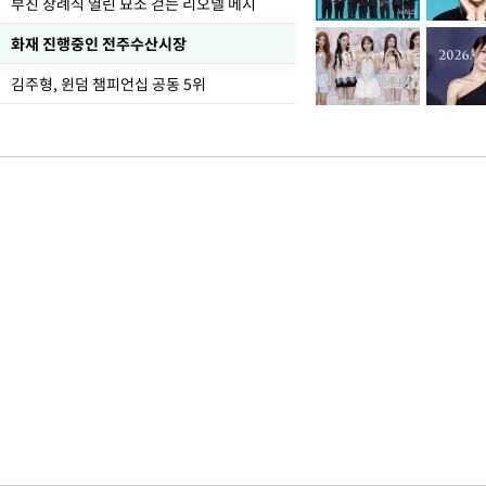
부친 장례식 열린 묘소 걷는 리오넬 메시
화재 진행중인 전주수산시장
김주형, 윈덤 챔피언십 공동 5위