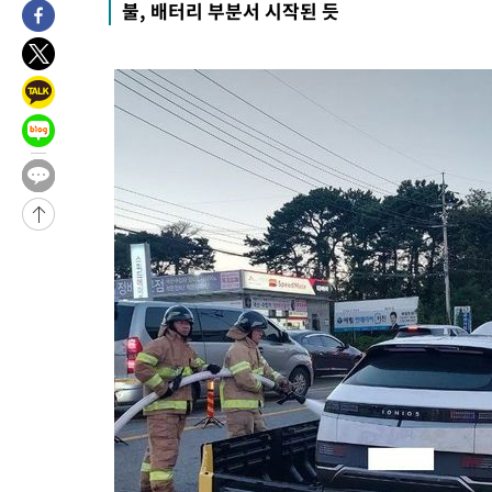
불, 배터리 부분서 시작된 듯
-1322초 전 >
[속보]코스피, 47.56포인트(0.76%) 오른 6306.33 개장
4분 전 >
[속보]지하철 1호선 상행선 용산역 무정차 통과…"집회·시위"
31분 전 >
'낮 최고 34도' 전국 더위 지속…강원·경상권 오전 비
54분 전 >
파키스탄 보안군, 대 테러작전으로 남서부의 무장세력 소탕전..15명
해
1시간 전 >
인천 앞바다 연락두절 모터보트 승선원 3명 전원 구조
1시간 전 >
이집트, 가자 협상 당사자들에게 약속이행과 방해금지 촉구
2시간 전 >
트럼프, 이란 추가 요구에 "저강도 대응…이건 체스게임"
-31359초 전 >
[속보]경찰, '내부 비리' 자진신고자 징계 감면…포상금 1억으
대
-30603초 전 >
누그러진 극한 폭염…'낮 최고 34도' 무더위는 이어져[내일날씨
-27194초 전 >
제주 골프장서 멧돼지 출현 결국 사살…'이용객 대피'
-25012초 전 >
[속보]원·달러 환율, 2.3원 오른 1418.4원 마감
-24856초 전 >
[속보]코스피, 40.89포인트(0.65%) 오른 6299.66 마감
-24842초 전 >
[속보]코스닥, 55.66포인트(6.97%) 오른 854.47 마감
-21549초 전 >
대포통장 107개로 불법도박 수익 5062억 세탁…19명 검거
-20026초 전 >
[속보]이 대통령 "2028년 중순까지 광주 군공항 기능 다른 군
으로 임시 배치해 산단 조기 착공"
-17176초 전 >
포항스틸야드 관중석 천장 석재 낙하…K리그 전구장 긴급 점검