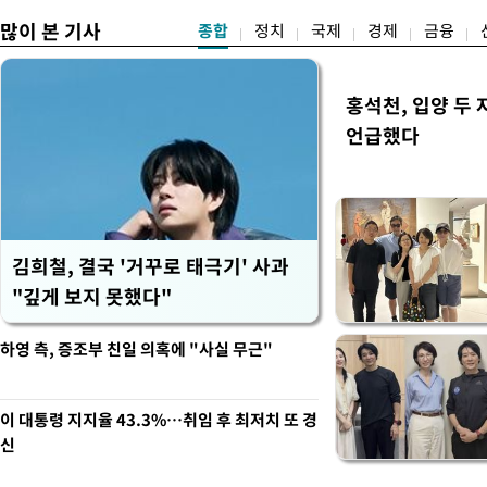
많이 본 기사
종합
정치
국제
경제
금융
홍석천, 입양 두 
언급했다
김희철, 결국 '거꾸로 태극기' 사과
"깊게 보지 못했다"
하영 측, 증조부 친일 의혹에 "사실 무근"
이 대통령 지지율 43.3%…취임 후 최저치 또 경
신