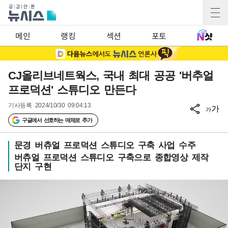
메인
랭킹
섹션
포토
CJ올리브네트웍스, 국내 최대 공공 '버추얼
프로덕션' 스튜디오 만든다
기사등록
2024/10/30 09:04:13
가
가
구글에서 선호하는 매체로 추가
문경 버츄얼 프로덕션 스튜디오 구축 사업 수주
버츄얼 프로덕션 스튜디오 구축으로 종합영상 제작
단지 구현