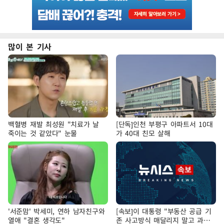
많이 본 기사
백혈병 재발 최성원 "치료가 날
[단독]인천 부평구 아파트서 10대
죽이는 것 같았다" 눈물
가 40대 친모 살해
'서준맘' 박세미, 연하 남자친구와
[속보]이 대통령 "부동산 공급 기
열애 "결혼 생각도"
존 사고방식 매달리지 말고 과감