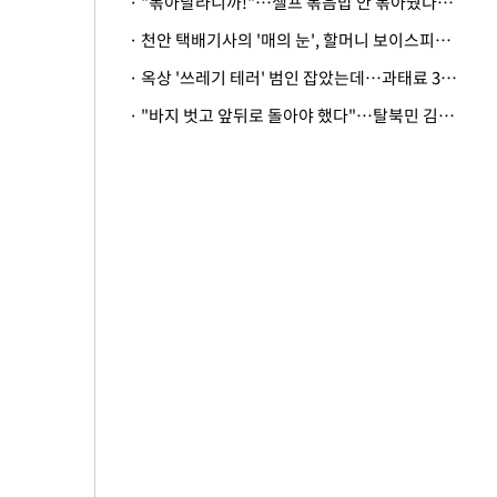
· "볶아달라니까!"…셀프 볶음밥 안 볶아줬다고 사장 폭행한 손님
· 천안 택배기사의 '매의 눈', 할머니 보이스피싱 피해 막아
· 옥상 '쓰레기 테러' 범인 잡았는데…과태료 3만원 처분에 숙박업주 허탈
· "바지 벗고 앞뒤로 돌아야 했다"…탈북민 김서아, 기쁨조 검사 수치심 회상