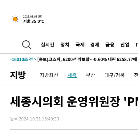
선포
-23937초 전 >
[단독]중수청 지원 검사들, 정원 초과 시 낮은 계급 임용
갈 수도
-21908초 전 >
낮 최고 37도 찜통더위…곳곳 소나기·강원 많은 비[내일
2026.08.07 (금)
-20214초 전 >
SK하이닉스, 용인·청주 팹에 54조 투자…"AI 메모리 수
서울 35.0℃
응"
-17070초 전 >
여자배구 이재영·이다영 자매, 아제르바이잔 투란VC 입
-16323초 전 >
외국인 심판 성 접대 7경기 들여다보니…한국 축구 '5승 2
실시간
정치
국제
경제
금융
산업
-16057초 전 >
[속보]코스닥, 2.86포인트(0.36%) 내린 798.81마감
-16010초 전 >
[속보]코스피, 6200선 약보합…0.60% 내린 6258.77에
-15990초 전 >
[속보]원·달러 환율, 7.7원 내린 1416.1원 마감
-15879초 전 >
[속보] 노원서 40.1도 관측…서울, 2018년 이후 첫 40도
지방
지방최신
세종
부산
대구/경북
-12969초 전 >
[속보]종합특검, '계엄 수용공간 확보' 신용해 前교정본
-11842초 전 >
외신들도 주목한 韓축구 파문…"국민적 공분에 수사 재개
세종시의회 운영위원장 'P
-11813초 전 >
11시간 압수수색에 성접대 파문까지…'쑥대밭' 된 축구
-10835초 전 >
[속보]규제합리화위원회 부위원장에 김태유 서울대 공대
병태 후임
-7193초 전 >
[속보]국힘 윤리위, '돌려차기 발언' 진종오·서범수 징계 
등록 2024.10.31 15:49:33
-2518초 전 >
[속보] 7월 중국 수출 23.9%↑ 수입 27.5%↑…무역총액 
5분 전 >
[속보]'채상병 순직 책임' 임성근, 항소심도 징역 3년