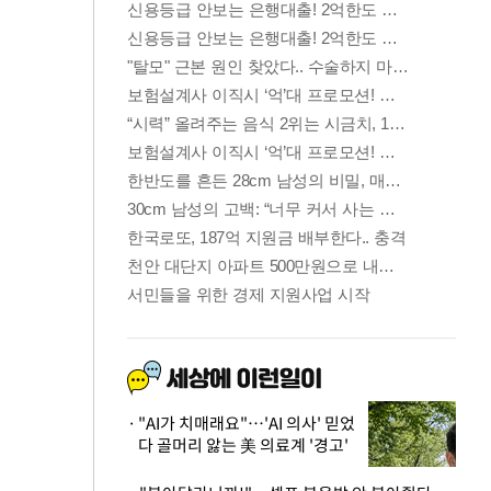
"AI가 치매래요"…'AI 의사' 믿었
다 골머리 앓는 美 의료계 '경고'