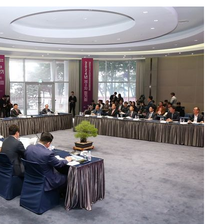
 하향
별재난지역
…희망지 못
날씨]
요 선제 대
단
무'
 마쳐
부장 기소
"
협회