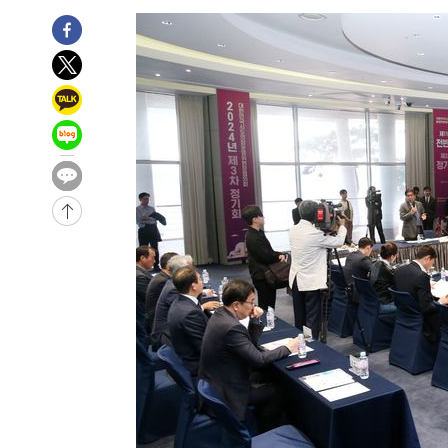
7분 전 >
[속보]종합특검, '관저이전 봐주기 감사' 유병호 구속기소
1시간 전 >
민주 콩고 에볼라환자 4천명 돌파, 4053명 발생 1850명 사망
-24030초 전 >
"낮 기온 소폭 하락"…수도권 폭염중대경보, 폭염경보로
-23994초 전 >
[속보]이 대통령, '호우피해' 안동·의성 관할 4개 면 특
선포
-23957초 전 >
[단독]중수청 지원 검사들, 정원 초과 시 낮은 계급 임용
갈 수도
-21928초 전 >
낮 최고 37도 찜통더위…곳곳 소나기·강원 많은 비[내일
-20234초 전 >
SK하이닉스, 용인·청주 팹에 54조 투자…"AI 메모리 수
응"
-17090초 전 >
여자배구 이재영·이다영 자매, 아제르바이잔 투란VC 입
-16343초 전 >
외국인 심판 성 접대 7경기 들여다보니…한국 축구 '5승 2
-16077초 전 >
[속보]코스닥, 2.86포인트(0.36%) 내린 798.81마감
-16030초 전 >
[속보]코스피, 6200선 약보합…0.60% 내린 6258.77에
-16010초 전 >
[속보]원·달러 환율, 7.7원 내린 1416.1원 마감
-15899초 전 >
[속보] 노원서 40.1도 관측…서울, 2018년 이후 첫 40도
-12989초 전 >
[속보]종합특검, '계엄 수용공간 확보' 신용해 前교정본
-11862초 전 >
외신들도 주목한 韓축구 파문…"국민적 공분에 수사 재개
-11833초 전 >
11시간 압수수색에 성접대 파문까지…'쑥대밭' 된 축구