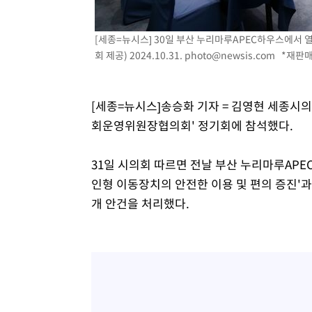
-10855초 전 >
[속보]규제합리화위원회 부위원장에 김태유 서울대 공대
병태 후임
-7213초 전 >
[속보]국힘 윤리위, '돌려차기 발언' 진종오·서범수 징계 
[세종=뉴시스] 30일 부산 누리마루APEC하우스에서
-2538초 전 >
[속보] 7월 중국 수출 23.9%↑ 수입 27.5%↑…무역총액 
회 제공) 2024.10.31.
photo@newsis.com
*재판매 
5분 전 >
[속보]'채상병 순직 책임' 임성근, 항소심도 징역 3년
7분 전 >
[속보]종합특검, '관저이전 봐주기 감사' 유병호 구속기소
1시간 전 >
민주 콩고 에볼라환자 4천명 돌파, 4053명 발생 1850명 사망
[세종=뉴시스]송승화 기자 = 김영현 세종시
회운영위원장협의회' 정기회에 참석했다.
31일 시의회 따르면 전날 부산 누리마루APE
인형 이동장치의 안전한 이용 및 편의 증진'과
개 안건을 처리했다.