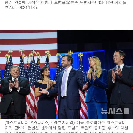
승리 연설에 참석한 이방카 트럼프(오른쪽 두번째부터)와 남편 재러드
쿠슈너. 2024.11.07.
[웨스트팜비치=AP/뉴시스] 6일(현지시각) 미국 플로리다주 웨스트팜비
치의 팜비치 컨벤션 센터에서 열린 도널드 트럼프 공화당 후보의 대선