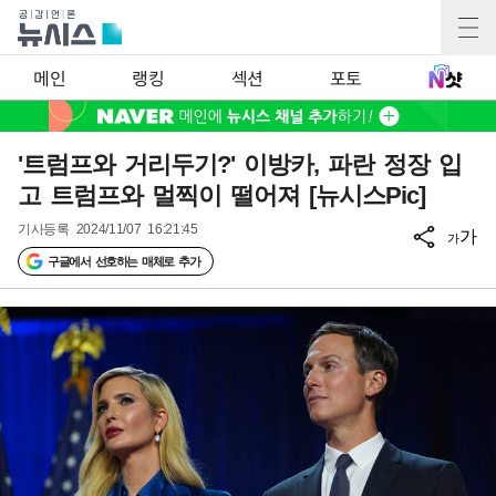
메인
랭킹
섹션
포토
'트럼프와 거리두기?' 이방카, 파란 정장 입
고 트럼프와 멀찍이 떨어져 [뉴시스Pic]
기사등록
2024/11/07 16:21:45
가
가
구글에서 선호하는 매체로 추가