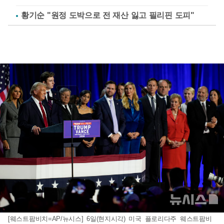
황기순 "원정 도박으로 전 재산 잃고 필리핀 도피"
[웨스트팜비치=AP/뉴시스] 6일(현지시각) 미국 플로리다주 웨스트팜비