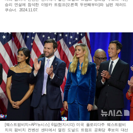
승리 연설에 참석한 이방카 트럼프(오른쪽 두번째부터)와 남편 재러드
쿠슈너. 2024.11.07.
[웨스트팜비치=AP/뉴시스] 6일(현지시각) 미국 플로리다주 웨스트팜비
치의 팜비치 컨벤션 센터에서 열린 도널드 트럼프 공화당 후보의 대선