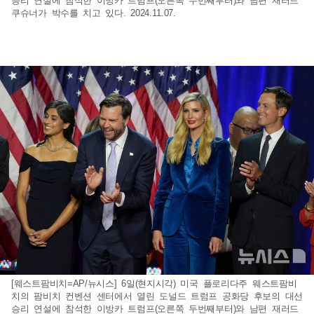
승리 연설에 참석한 이방카 트럼프(오른쪽 두번째부터)와 남편 재러드
쿠슈너가 박수를 치고 있다. 2024.11.07.
[웨스트팜비치=AP/뉴시스] 6일(현지시각) 미국 플로리다주 웨스트팜비
치의 팜비치 컨벤션 센터에서 열린 도널드 트럼프 공화당 후보의 대선
승리 연설에 참석한 이방카 트럼프(오른쪽 두번째부터)와 남편 재러드