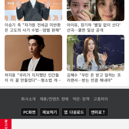
이승기 측 "차가원 전세금 미반환
아이유, 장기하 '별일 없이 산다'
은 고도의 사기 수법…엄벌 원해"
선곡…쿨한 일상 공개
허지웅 "우리가 지지했던 인간들
김혜수 "우린 돈 받고 일하는 프
이 이 꼴 만들었다"…형소법 개정
리랜서…받는 만큼 해내야"
에 격한 반응
회사소개
제휴/컨텐츠 판매
약관·정책
고충처리
PC화면
제보하기
앱 다운로드
맨위로↑
광
COPYRIGHTⓒ
NEWSIS
ALL RIGHTS RESERVED.
고
삭