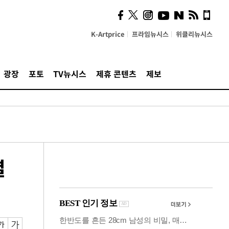
사이 해답 찾았죠"…알을
깨고 나온 '초자아'
K-Artprice
프라임뉴시스
위클리뉴시스
광장
포토
TV뉴시스
제휴 콘텐츠
제보
멸