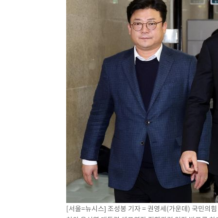
[서울=뉴시스] 조성봉 기자 = 권영세(가운데) 국민