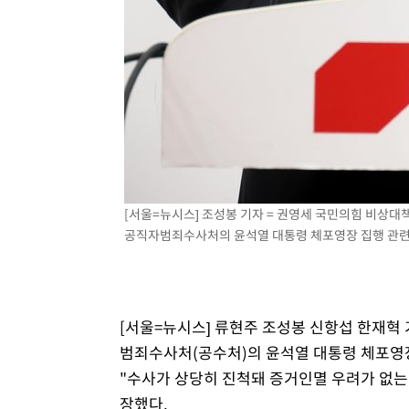
[서울=뉴시스] 조성봉 기자 = 권영세 국민의힘 비상
공직자범죄수사처의 윤석열 대통령 체포영장 집행 관련 입장
[서울=뉴시스] 류현주 조성봉 신항섭 한재혁
범죄수사처(공수처)의 윤석열 대통령 체포영장
"수사가 상당히 진척돼 증거인멸 우려가 없는
장했다.