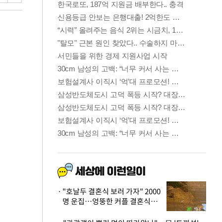
"호날두 결혼식 보러 가자" 2000
명 운집…엉뚱한 커플 결혼식에
'황당'