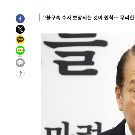
44.53%
-25057초 전 >
[속보]與전대 권리당원투표…강원·경북 김민석, 대구 정
-24864초 전 >
[속보]與 당대표 경선, 경북 권리당원 투표 김민석 47.3
"불구속 수사 보장되는 것이 원칙… 무리한 
45.71%
-24766초 전 >
[속보]與 당대표 경선, 대구 권리당원 투표 정청래 47.8
46.35%
-24563초 전 >
[속보]與 당대표 경선, 강원 권리당원 투표 김민석 승리…5
득표
-22481초 전 >
"일본축구협회, 대한축구협회 성 접대 의혹 심판 조사"
-15123초 전 >
[속보]장은수, KLPGA 제주삼다수 역전 우승…데뷔 10년
정상
-10488초 전 >
"얼마나 더웠으면"…안동 물길공원서 헤엄친 구렁이 '소
-10415초 전 >
손흥민, 68분 뛰고 2경기 침묵…LAFC, 톨루카에 1-0 승
-9687초 전 >
'2경기 연속 침묵' 손흥민, 톨루카전 68분만 뛰고 슈팅 0개
-8439초 전 >
이강인, 오늘 서울서 AT마드리드 입단식…'전례 없는 특급
1시간 전 >
'여긴 20도, 저긴 50도'…열화상 카메라로 본 폭염 저감시설 
1시간 전 >
콜롬비아 신임 우파 대통령 취임 하루만에 차량폭탄 폭발 사건
3시간 전 >
튀르키예 외무장관, "메카 3국 방위협정은 이란이 목표 아냐 "
4시간 전 >
이군이 불법 군시설 건설한 레바논 남부에서 레바논군 3명 폭
4시간 전 >
[속보]美중부 사령관, 이스라엘 긴급방문 다중화된 전선 상황