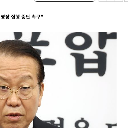
청래 승리
7%·정청래
영장 집행 중단 촉구"
2%·김민석
0.30%
 차에 첫
동'
리(종합)
대우'
'온도차'
 밝혀
발로 부상
 논의