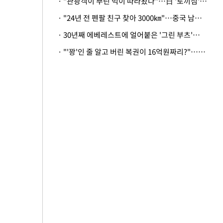
· "관광객이 뿌린 먹이 따라왔나"…日 '토끼섬' 멧돼지, 토끼까지 사냥
· "24년 전 펜팔 친구 찾아 3000㎞"…중국 남성 사연에 '뭉클'
· 30년째 에베레스트에 얼어붙은 '그린 부츠'…드디어 가족 품으로
· "'꽝'인 줄 알고 버린 복권이 16억원짜리?"…극적으로 되찾은 사연