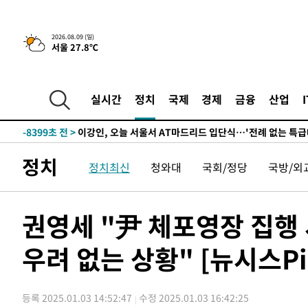
득표
-22441초 전 >
"일본축구협회, 대한축구협회 성 접대 의혹 심판 조사"
-15083초 전 >
[속보]장은수, KLPGA 제주삼다수 역전 우승…데뷔 10년
2026.08.09 (일)
서울 27.8℃
정상
-10448초 전 >
"얼마나 더웠으면"…안동 물길공원서 헤엄친 구렁이 '소
-10375초 전 >
손흥민, 68분 뛰고 2경기 침묵…LAFC, 톨루카에 1-0 승
-9647초 전 >
'2경기 연속 침묵' 손흥민, 톨루카전 68분만 뛰고 슈팅 0개
실시간
정치
국제
경제
금융
산업
-8399초 전 >
이강인, 오늘 서울서 AT마드리드 입단식…'전례 없는 특급
1시간 전 >
'여긴 20도, 저긴 50도'…열화상 카메라로 본 폭염 저감시설 
1시간 전 >
콜롬비아 신임 우파 대통령 취임 하루만에 차량폭탄 폭발 사건
정치
정치최신
청와대
국회/정당
국방/외
3시간 전 >
튀르키예 외무장관, "메카 3국 방위협정은 이란이 목표 아냐 "
4시간 전 >
이군이 불법 군시설 건설한 레바논 남부에서 레바논군 3명 폭
4시간 전 >
[속보]美중부 사령관, 이스라엘 긴급방문 다중화된 전선 상황
권영세 "尹 체포영장 집행
-30911초 전 >
이강인 ATM 입단식에 '상암벌 들썩'…"세계적인 선수 
우려 없는 상황" [뉴시스Pi
-29907초 전 >
태풍 돌핀, 중 저장성 타이저우시 해안에 상륙 (1보)
-27253초 전 >
AT마드리드 데뷔 앞둔 이강인, 맨시티전 선발 대신 '벤치 
-25883초 전 >
[속보]與 강원·TK 당원투표 합산 김민석 48.54%로 
등록 2025.01.03 14:52:47
수정 2025.01.03 16:42:25
44.40%
-25217초 전 >
與 강원·TK 당원투표 합산 김민석 46.01%로 승리…정