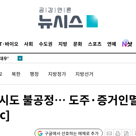
 차에 첫
동'
리(종합)
IT·바이오
사회
수도권
지방
문화
스포츠
연예
대우'
'온도차'
교
북한
행정
지방정가
지방선거
 밝혀
발로 부상
 논의
 시도 불공정… 도주·증거인
되길"
c]
시작'
승리…정청래
구글에서 선호하는 매체로 추가
청래