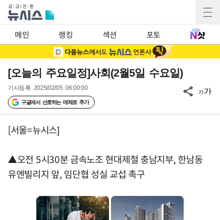
메인
랭킹
섹션
포토
[오늘의 주요일정]사회(2월5일 수요일)
기사등록
2025/02/05 06:00:00
가
가
구글에서 선호하는 매체로 추가
[서울=뉴시스]
▲오전 5시30분 금속노조 현대제철 충남지부, 한남동
유엔빌리지 앞, 임단협 성실 교섭 촉구