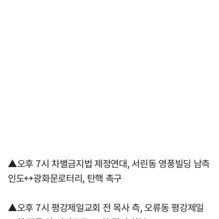
▲오후 7시 차별금지법 제정연대, 서린동 영풍빌딩 남측
인도↔광화문로터리, 탄핵 촉구
▲오후 7시 평강제일교회 전 목사 측, 오류동 평강제일