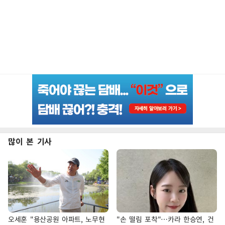
많이 본 기사
오세훈 "용산공원 아파트, 노무현
"손 떨림 포착"…카라 한승연, 건