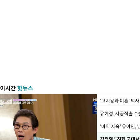
이시간
핫뉴스
'고지용과 이혼' 의사
유혜정, 자궁적출 수
'마약 자숙' 유아인,
김정렬 "친형 군대서