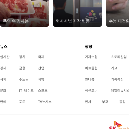
폭염 속 경제는
형사사법 지각 변동
수능 대전
뉴스
광장
실시간
정치
국제
기자수첩
스토리칼럼
경제
금융
산업
아트클럽
기고
사회
수도권
지방
인터뷰
기획특집
문화
IT·바이오
스포츠
섹션코너
데일리뉴시
연예
포토
TV뉴시스
인사
부고
동정