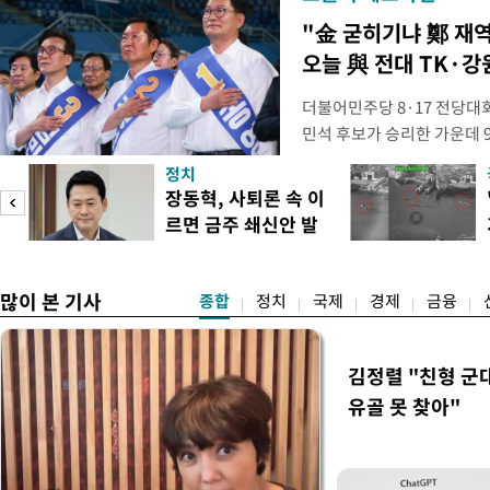
"金 굳히기냐 鄭 재
오늘 與 전대 TK·강
더불어민주당 8·17 전당대
민석 후보가 승리한 가운데 
시된다. 초박빙 승부가 이어
정치
승을 이어갈지, 정청래 후보
장동혁, 사퇴론 속 이
다. 1·2위 간 누적 득표율 
르면 금주 쇄신안 발
빙 판세가 이어져, 9일 강원
표
라
많이 본 기사
종합
정치
국제
경제
금융
김정렬 "친형 군
유골 못 찾아"