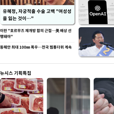
유혜정, 자궁적출 수술 고백 "여성성
을 잃는 것이…"
이란 "호르무즈 재개방 합의 근접…美 배상 선
행돼야"
동해안 최대 100㎜ 폭우…전국 찜통더위 계속
뉴시스 기획특집