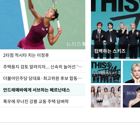
컴백하는 스키즈
이번주 국회에는 무슨 일
2타점 적시타 치는 이정후
주택용지 검토 알려지자... 신속히 늘어선 '근조화환'
더불어민주당 당대표·최고위원 후보 합동연설회
안드레예바에게 서브하는 페르난데스
폭우에 무너진 강릉 교동 주택 담벼락