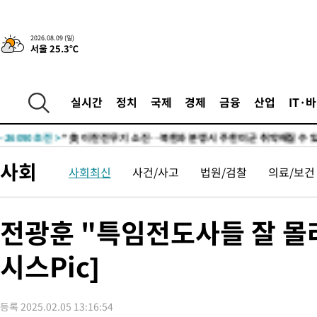
-26110초 전 >
“美 이란전 무기 소진…북한과 분쟁시 주한 미군 취약해질 수 
2026.08.09 (일)
서울 25.3℃
-30964초 전 >
이군이 불법 군시설 건설한 레바논 남부에서 레바논군 3명 폭
부상
-28082초 전 >
[속보]美중부 사령관, 이스라엘 긴급방문 다중화된 전선 상황 
-26146초 전 >
美 국방부, 켄달 전 공군장관 보안허가 취소…“에어포스원 기
실시간
정치
국제
경제
금융
산업
IT·
보, 언론 누출”
-26115초 전 >
‘축구의 신’ 아르헨티나 축구 선수 메시의 부친 지병 별세
-26090초 전 >
“美 이란전 무기 소진…북한과 분쟁시 주한 미군 취약해질 수 
-30984초 전 >
이군이 불법 군시설 건설한 레바논 남부에서 레바논군 3명 폭
사회
사회최신
사건/사고
법원/검찰
의료/보건
부상
-28102초 전 >
[속보]美중부 사령관, 이스라엘 긴급방문 다중화된 전선 상황 
-26166초 전 >
美 국방부, 켄달 전 공군장관 보안허가 취소…“에어포스원 기
보, 언론 누출”
-26135초 전 >
‘축구의 신’ 아르헨티나 축구 선수 메시의 부친 지병 별세
전광훈 "특임전도사들 잘 몰라
-26110초 전 >
“美 이란전 무기 소진…북한과 분쟁시 주한 미군 취약해질 수 
시스Pic]
등록 2025.02.05 13:16:54