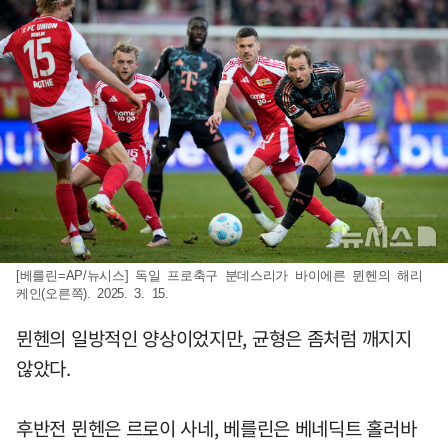
[베를린=AP/뉴시스] 독일 프로축구 분데스리가 바이에른 뮌헨의 해리
케인(오른쪽). 2025. 3. 15.
뮌헨의 일방적인 양상이었지만, 균형은 좀처럼 깨지지
않았다.
후반전 뮌헨은 르로이 사네, 베를린은 베네딕트 홀러바