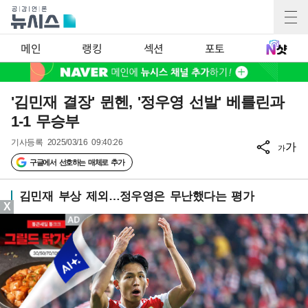
메인
랭킹
섹션
포토
'김민재 결장' 뮌헨, '정우영 선발' 베를린과
1-1 무승부
기사등록
2025/03/16 09:40:26
가
가
구글에서 선호하는 매체로 추가
김민재 부상 제외…정우영은 무난했다는 평가
X