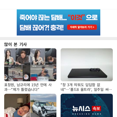
많이 본 기사
표창원, 남규리에 15년 만에 사
"창 3개 띄워도 답답함 없
과…"제가 틀렸습니다"
네"…'폴드8 울트라', 일주일 써보
니