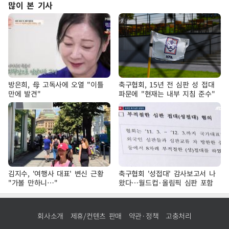
많이 본 기사
방은희, 母 고독사에 오열 "이틀
축구협회, 15년 전 심판 성 접대
만에 발견"
파문에 "현재는 내부 지침 준수"
김지수, '여행사 대표' 변신 근황
축구협회 '성접대' 감사보고서 나
"가볼 만하니…"
왔다…월드컵·올림픽 심판 포함
회사소개
제휴/컨텐츠 판매
약관·정책
고충처리