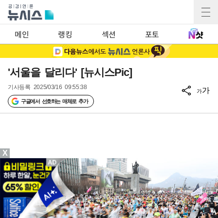
메인
랭킹
섹션
포토
'서울을 달리다' [뉴시스Pic]
기사등록
2025/03/16 09:55:38
가
가
구글에서 선호하는 매체로 추가
X