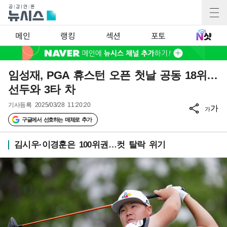
메인
랭킹
섹션
포토
임성재, PGA 휴스턴 오픈 첫날 공동 18위…
선두와 3타 차
기사등록
2025/03/28 11:20:20
가
가
구글에서 선호하는 매체로 추가
김시우·이경훈은 100위권…컷 탈락 위기