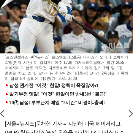
[로스앤젤레스=AP/뉴시스] 로스앤젤레스(LA) 다저스의 오타니 쇼헤이가
27일(현지 시간) 미 캘리포니아주 LA의 다저스타디움에서 열린 2025
메이저리그 본토 개막전 디트로이트 타이거스와의 경기 7회 말 1점
홈런을 치고 있다. 오타니는 4타수 2안타(1홈런) 1타점 2득점을 기록하
며 팀의 5-4 승리에 기여했다. 2025.03.28.
[서울=뉴시스]문채현 기자 = 지난해 미국 메이저리그
(MLB) 월드시리즈(WS) 우승을 차지한 LA 다저스가 슈