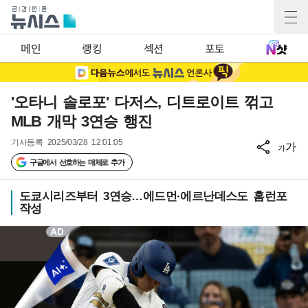
메인
랭킹
섹션
포토
'오타니 솔로포' 다저스, 디트로이트 꺾고
MLB 개막 3연승 행진
기사등록
2025/03/28 12:01:05
가
가
구글에서 선호하는 매체로 추가
도쿄시리즈부터 3연승…에드먼·에르난데스도 홈런포
작성