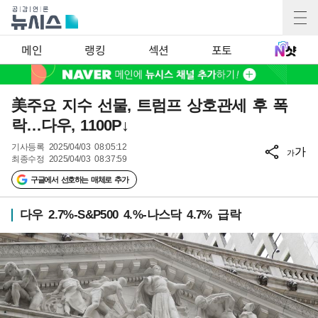
메인
랭킹
섹션
포토
美주요 지수 선물, 트럼프 상호관세 후 폭
락…다우, 1100P↓
기사등록
2025/04/03 08:05:12
가
가
최종수정
2025/04/03 08:37:59
구글에서 선호하는 매체로 추가
다우 2.7%-S&P500 4.%-나스닥 4.7% 급락