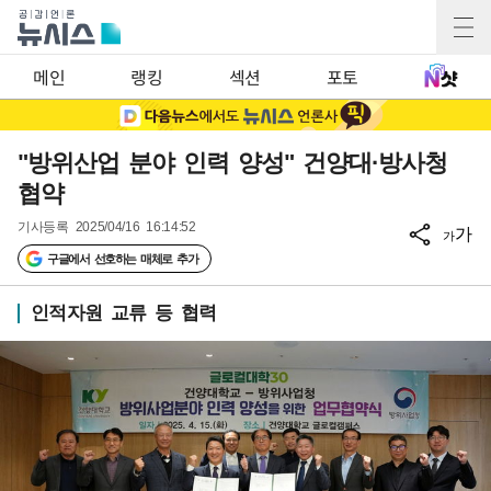
메인
랭킹
섹션
포토
"방위산업 분야 인력 양성" 건양대·방사청
협약
기사등록
2025/04/16 16:14:52
가
가
구글에서 선호하는 매체로 추가
인적자원 교류 등 협력