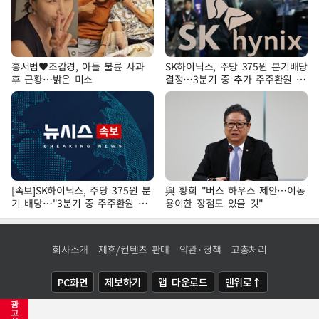
홍서범♥조갑경, 아들 불륜 사과
SK하이닉스, 주당 375원 분기배당
후 근황…밝은 미소
결정…3분기 중 추가 주주환원 발
표
[속보]SK하이닉스, 주당 375원 분
與 황희 "버스 하우스 제안…이동
기 배당…"3분기 중 주주환원 방
용이한 장점도 있을 것"
안 확정"
회사소개
제휴/컨텐츠 판매
약관·정책
고충처리
PC화면
제보하기
앱 다운로드
맨위로↑
광
COPYRIGHTⓒ
NEWSIS
ALL RIGHTS RESERVED.
고