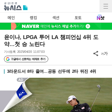
메인
랭킹
섹션
포토
윤이나, LPGA 투어 LA 챔피언십 4위 도
약…첫 승 노린다
기사등록
2025/04/20 11:07:03
가
가
구글에서 선호하는 매체로 추가
3라운드서 8타 줄여…공동 선두에 2타 뒤진 4위