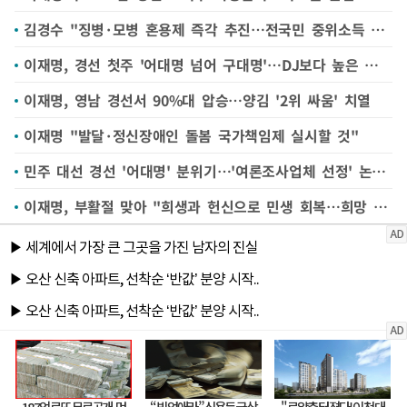
김경수 "징병·모병 혼용제 즉각 추진…전국민 중위소득 40% 최저소득 보장"
이재명, 경선 첫주 '어대명 넘어 구대명'…DJ보다 높은 득표율
이재명, 영남 경선서 90%대 압승…양김 '2위 싸움' 치열
이재명 "발달·정신장애인 돌봄 국가책임제 실시할 것"
민주 대선 경선 '어대명' 분위기…'여론조사업체 선정' 논란 등 잡음도 이어져
이재명, 부활절 맞아 "희생과 헌신으로 민생 회복…희망 주는 일꾼 될 것"