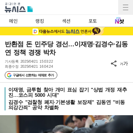
메인
랭킹
섹션
포토
반환점 돈 민주당 경선…이재명·김경수·김동
연 정책 경쟁 박차
기사등록
2025/04/21 15:03:22
가
가
최종수정
2025/04/21 16:04:24
구글에서 선호하는 매체로 추가
이재명, 금투협 찾아 개미 표심 잡기 "상법 개정 재추
진…코스피 5000 시대"
김경수 "검찰청 폐지·기본생활 보장제" 김동연 "비동
의강간죄" 공약 차별화