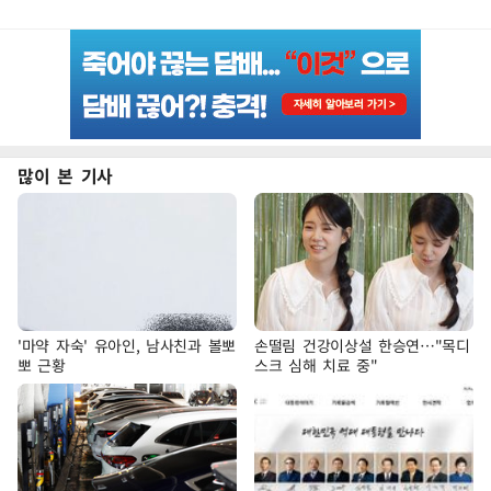
많이 본 기사
'마약 자숙' 유아인, 남사친과 볼뽀
손떨림 건강이상설 한승연…"목디
뽀 근황
스크 심해 치료 중"