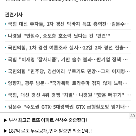
관련기사
국힘 대선 주자들, 1차 경선 막바지 득표 총력전…김문수·홍준표 정책 행보, 한동훈·나경원·안철수 영남서 러브콜
나경원 "안철수, 중도층 호소력 낫다는 건 '편견'"
국민의힘, 1차 경선 여론조사 실시…22일 2차 경선 진출자 4명 발표
국힘 "이재명 '잘사니즘', 기만 술수 불과…반기업 정책 철회하라"
국민의힘 "민주당, 경선이라 부르기도 민망…그저 이재명 찬양만"
양향자, 광주 방문…"국가폭력 트라우마 겪지 않게 노력할 것"
국힘, 대선 경선 4위 경쟁 '치열'…나경원 "安은 뻐꾸기" 안철수 "몰염치의 끝"
김문수 "수도권 GTX·5대광역권 GTX 급행철도망 임기내 완성·추진"