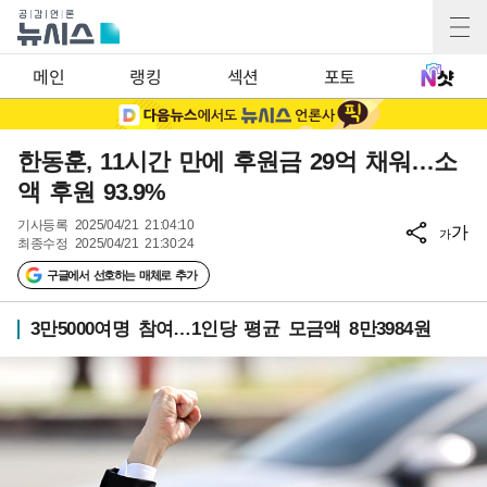
메인
랭킹
섹션
포토
한동훈, 11시간 만에 후원금 29억 채워…소
액 후원 93.9%
기사등록
2025/04/21 21:04:10
가
가
최종수정
2025/04/21 21:30:24
구글에서 선호하는 매체로 추가
3만5000여명 참여…1인당 평균 모금액 8만3984원