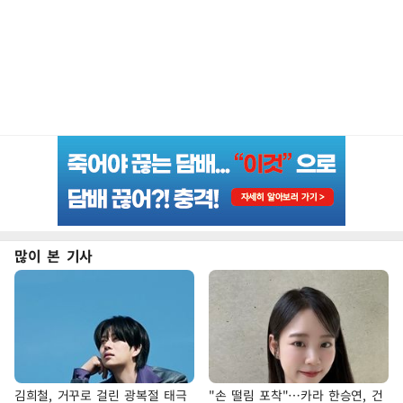
많이 본 기사
김희철, 거꾸로 걸린 광복절 태극
"손 떨림 포착"…카라 한승연, 건