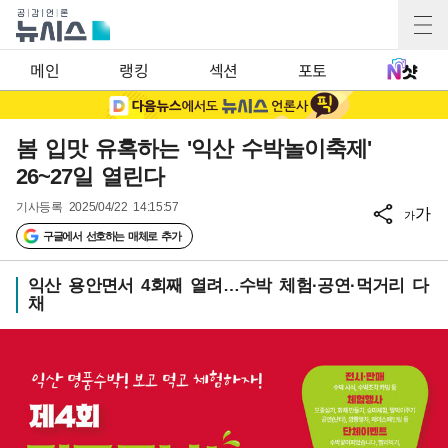
메인
랭킹
섹션
포토
봄 입맛 유혹하는 '익산 수박놀이축제'
26~27일 열린다
기사등록
2025/04/22 14:15:57
가
가
구글에서 선호하는 매체로 추가
익산 용안면서 4회째 열려…수박 체험·공연·먹거리 다
채