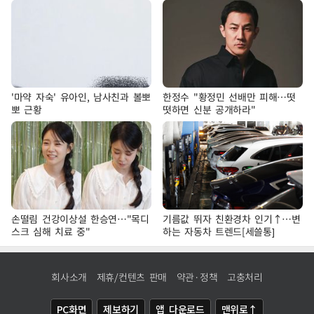
'마약 자숙' 유아인, 남사친과 볼뽀
한정수 "황정민 선배만 피해…떳
뽀 근황
떳하면 신분 공개하라"
손떨림 건강이상설 한승연…"목디
기름값 뛰자 친환경차 인기↑…변
스크 심해 치료 중"
하는 자동차 트렌드[세쓸통]
회사소개
제휴/컨텐츠 판매
약관·정책
고충처리
PC화면
제보하기
앱 다운로드
맨위로↑