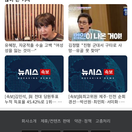
유혜정, 자궁적출 수술 고백 "여성
김정렬 "친형 군대서 구타로 사
성을 잃는 것이…"
망…유골 못 찾아"
[속보]김민석, 與 전대 당원투표
[속보]與최고위원 제주·인천 순회
누적 득표율 45.42%로 1위… 정
경선…박선원·최민희·서미화·한
청래 44.56%
민수·김용 순
회사소개
제휴/컨텐츠 판매
약관·정책
고충처리