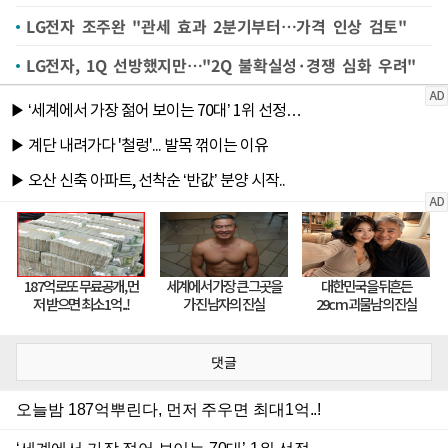
LG전자 조주완 "관세 효과 2분기부터…가격 인상 검토"
LG전자, 1Q 선방했지만…"2Q 불확실성·경쟁 심화 우려"
댓글