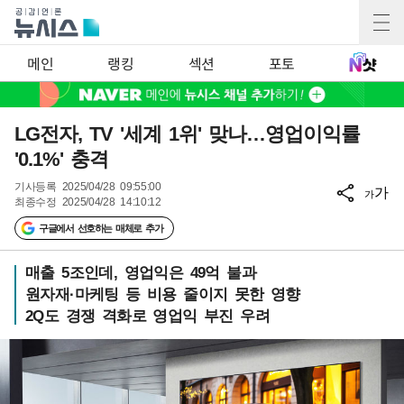
메인
랭킹
섹션
포토
LG전자, TV '세계 1위' 맞나…영업이익률
'0.1%' 충격
기사등록
2025/04/28 09:55:00
가
가
최종수정
2025/04/28 14:10:12
구글에서 선호하는 매체로 추가
매출 5조인데, 영업익은 49억 불과
원자재·마케팅 등 비용 줄이지 못한 영향
2Q도 경쟁 격화로 영업익 부진 우려