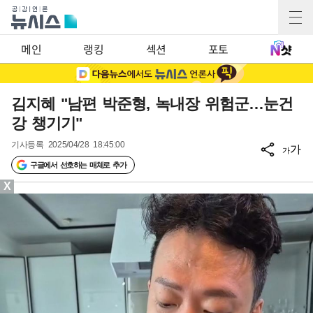
메인
랭킹
섹션
포토
김지혜 "남편 박준형, 녹내장 위험군…눈건
강 챙기기"
기사등록
2025/04/28 18:45:00
가
가
구글에서 선호하는 매체로 추가
X