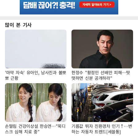
많이 본 기사
'마약 자숙' 유아인, 남사친과 볼뽀
한정수 "황정민 선배만 피해…떳
뽀 근황
떳하면 신분 공개하라"
손떨림 건강이상설 한승연…"목디
기름값 뛰자 친환경차 인기↑…변
스크 심해 치료 중"
하는 자동차 트렌드[세쓸통]