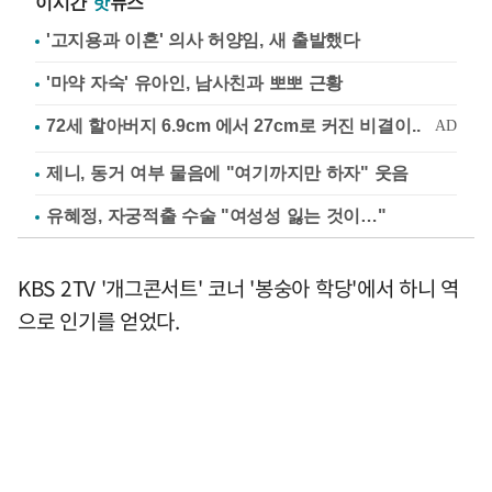
이시간
핫
뉴스
'고지용과 이혼' 의사 허양임, 새 출발했다
'마약 자숙' 유아인, 남사친과 뽀뽀 근황
제니, 동거 여부 물음에 "여기까지만 하자" 웃음
유혜정, 자궁적출 수술 "여성성 잃는 것이…"
KBS 2TV '개그콘서트' 코너 '봉숭아 학당'에서 하니 역
으로 인기를 얻었다.