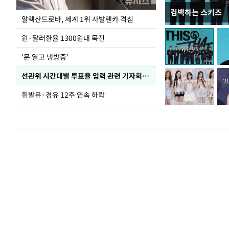
컴백하는 스키즈
폭염 속 주말 풍경
알렉산드로바, 세계 1위 사발렌카 격침
원·달러환율 1300원대 목전
'문 열고 냉방중'
선관위 시간대별 투표율 입력 관련 기자회견하는 주진우 의원
휘발유·경유 12주 연속 하락