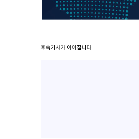
-14680초 전 >
[속보]與 강원·TK 당원투표 합산 김민석 48.54%로 
44.40%
-14014초 전 >
與 강원·TK 당원투표 합산 김민석 46.01%로 승리…정
44.53%
-13854초 전 >
[속보]與전대 권리당원투표…강원·경북 김민석, 대구 정
-13661초 전 >
[속보]與 당대표 경선, 경북 권리당원 투표 김민석 47.3
45.71%
-13563초 전 >
[속보]與 당대표 경선, 대구 권리당원 투표 정청래 47.8
후속기사가 이어집니다
46.35%
-13360초 전 >
[속보]與 당대표 경선, 강원 권리당원 투표 김민석 승리…5
득표
-11278초 전 >
"일본축구협회, 대한축구협회 성 접대 의혹 심판 조사"
-3920초 전 >
[속보]장은수, KLPGA 제주삼다수 역전 우승…데뷔 10년 
상
11분 전 >
"얼마나 더웠으면"…안동 물길공원서 헤엄친 구렁이 '소동'
13분 전 >
손흥민, 68분 뛰고 2경기 침묵…LAFC, 톨루카에 1-0 승리(종
25분 전 >
'2경기 연속 침묵' 손흥민, 톨루카전 68분만 뛰고 슈팅 0개