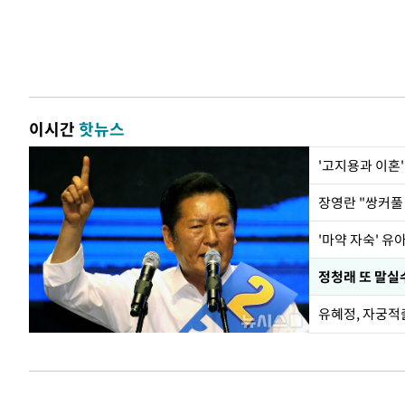
이시간
핫뉴스
'고지용과 이혼'
'마약 자숙' 유
정청래 또 말실수
유혜정, 자궁적