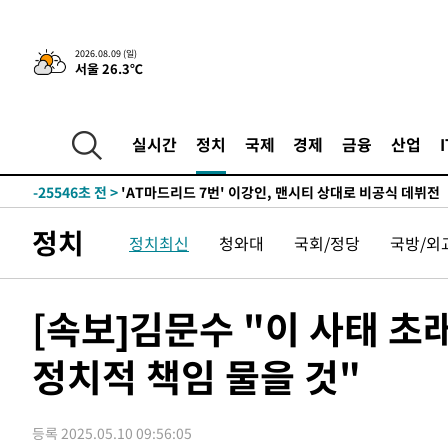
2026.08.09 (일)
서울 26.3℃
25분 전 >
'2경기 연속 침묵' 손흥민, 톨루카전 68분만 뛰고 슈팅 0개
-31610초 전 >
시메오네 감독 "이강인 다재다능한 선수…다양한 역할 맡
-28051초 전 >
이강인, 5만 관중 앞 ATM 데뷔…뜨거운 응원 속 새출발(
실시간
정치
국제
경제
금융
산업
-27807초 전 >
'AT마드리드 7번' 이강인 데뷔전…맨시티에 1-3 역전패(
-25546초 전 >
'AT마드리드 7번' 이강인, 맨시티 상대로 비공식 데뷔전
-25048초 전 >
[속보]'AT마드리드 7번' 이강인, 맨시티 상대로 비공식 
정치
정치최신
청와대
국회/정당
국방/외
-23112초 전 >
네타냐후, 트럼프의 가자 평화 2차 15개조 평화안 '거부'
-19708초 전 >
이강인 ATM 입단식에 '상암벌 들썩'…"세계적인 선수 
-18704초 전 >
태풍 돌핀, 중 저장성 타이저우시 해안에 상륙 (1보)
[속보]김문수 "이 사태 
-16050초 전 >
AT마드리드 데뷔 앞둔 이강인, 맨시티전 선발 대신 '벤치 
정치적 책임 물을 것"
-14680초 전 >
[속보]與 강원·TK 당원투표 합산 김민석 48.54%로 
44.40%
-14014초 전 >
與 강원·TK 당원투표 합산 김민석 46.01%로 승리…정
44.53%
-13854초 전 >
[속보]與전대 권리당원투표…강원·경북 김민석, 대구 정
등록 2025.05.10 09:56:05
-13661초 전 >
[속보]與 당대표 경선, 경북 권리당원 투표 김민석 47.3