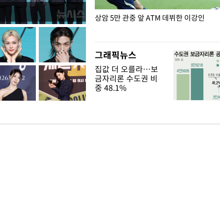
은?
상암 5만 관중 앞 ATM 데뷔한 이강인
그래픽뉴스
집값 더 오를라…보
금자리론 수도권 비
중 48.1%