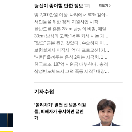
기자수첩
'돌려차기' 발언 선 넘은 의원
들, 피해자가 용서하면 끝인
가