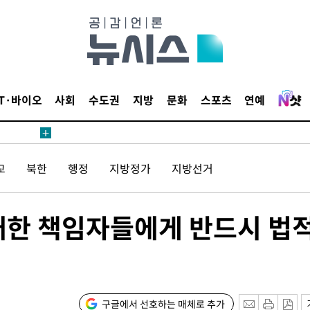
길 것"
종합)
IT·바이오
사회
수도권
지방
문화
스포츠
연예
종합)
데뷔전
교
북한
행정
지방정가
지방선거
되길"
초래한 책임자들에게 반드시 법
시작'
승리…정청래
청래
청래 승리
구글에서 선호하는 매체로 추가
7%·정청래