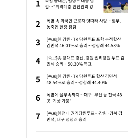
톨루
폭염 중대본, 범정부 대응 점
1
1
재가
검…"취약계층 안전관리 강
화"
"여기까지만 하자"
폭염 속 외국인 근로자 잇따라 사망…정부,
2
2
농축업 현장 점검
마드리드 입단
[속보]與 강원·TK 당원투표 포함 누적합산
3
3
김민석 46.01%로 승리…정청래 44.53%
중 윤가이…갑자기
[속보]與 당대표 경선, 강원 권리당원 투표 김
4
4
민석 승리…50.30% 득표
에…왜 성형미인이라
[속보]與 강원·TK 당원투표 합산 김민석
5
5
48.54%로 승리…정청래 44.40%
잔 정유시설서 화재
폭염에 물부족까지…대구·부산 등 전국 48
6
6
곳 '기상 가뭄'
침묵…LAFC, 톨루
[속보]與전대 권리당원투표…강원·경북 김
7
7
민석, 대구 정청래 승리