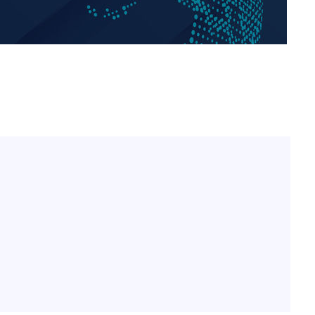
LAFC 손흥민, 리그스컵 
1
카전 선발 출격…득점포 
승리…정청래
동 도전
청래
제니, 동거 여부 물음에 
2
청래 승리
웃음
7%·정청래
이강인, 오늘 서울서 AT
3
2%·김민석
식…'전례 없는 특급대우'
0.30%
18살 차 장기하와 연애 
4
단발머리
차에 첫 정
장영란 "쌍커풀 3번 밖
5
고 하냐"
합)
사우디 남서부 아람코 자
6
손흥민, 68분 뛰고 2경기 
7
카에 1-0 승리(종합)