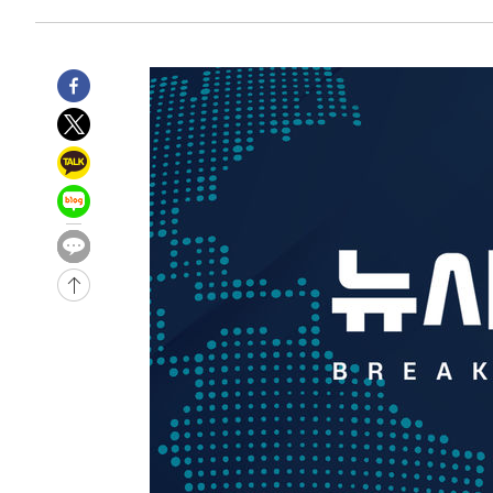
45.71%
-13563초 전 >
[속보]與 당대표 경선, 대구 권리당원 투표 정청래 47.8
46.35%
-13360초 전 >
[속보]與 당대표 경선, 강원 권리당원 투표 김민석 승리…5
득표
-11278초 전 >
"일본축구협회, 대한축구협회 성 접대 의혹 심판 조사"
-3920초 전 >
[속보]장은수, KLPGA 제주삼다수 역전 우승…데뷔 10년 
상
11분 전 >
"얼마나 더웠으면"…안동 물길공원서 헤엄친 구렁이 '소동'
13분 전 >
손흥민, 68분 뛰고 2경기 침묵…LAFC, 톨루카에 1-0 승리(종
25분 전 >
'2경기 연속 침묵' 손흥민, 톨루카전 68분만 뛰고 슈팅 0개
-31610초 전 >
시메오네 감독 "이강인 다재다능한 선수…다양한 역할 맡
-28051초 전 >
이강인, 5만 관중 앞 ATM 데뷔…뜨거운 응원 속 새출발(
-27807초 전 >
'AT마드리드 7번' 이강인 데뷔전…맨시티에 1-3 역전패(
-25546초 전 >
'AT마드리드 7번' 이강인, 맨시티 상대로 비공식 데뷔전
-25048초 전 >
[속보]'AT마드리드 7번' 이강인, 맨시티 상대로 비공식 
-23112초 전 >
네타냐후, 트럼프의 가자 평화 2차 15개조 평화안 '거부'
-19708초 전 >
이강인 ATM 입단식에 '상암벌 들썩'…"세계적인 선수 
-18704초 전 >
태풍 돌핀, 중 저장성 타이저우시 해안에 상륙 (1보)
-16050초 전 >
AT마드리드 데뷔 앞둔 이강인, 맨시티전 선발 대신 '벤치 