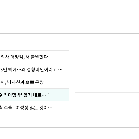
 의사 허양임, 새 출발했다
장영란 "쌍커풀 3번 밖에…왜 성형미인이라고 하냐"
아인, 남사친과 뽀뽀 근황
 "'이명박' 임기 내로…"
출 수술 "여성성 잃는 것이…"