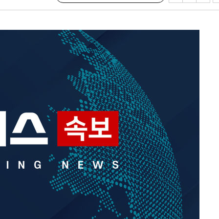
2%·김민석
0.30%
차에 첫 정
합)
길 것"
종합)
종합)
데뷔전
되길"
시작'