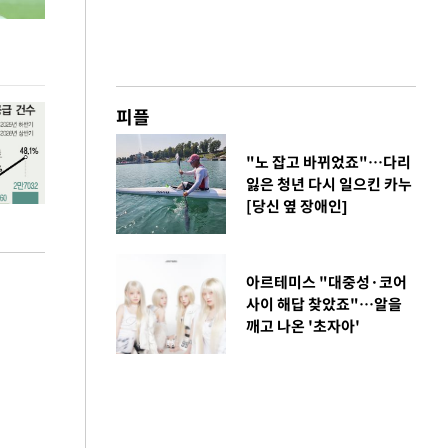
김민석, 강원·TK도 승리하며 정청래에 누적
용산·강남·서초
1.48%p 앞서…격차 벌리며 박빙 우세
공급대책 윤곽
피플
"노 잡고 바뀌었죠"…다리
잃은 청년 다시 일으킨 카누
[당신 옆 장애인]
아르테미스 "대중성·코어
사이 해답 찾았죠"…알을
깨고 나온 '초자아'