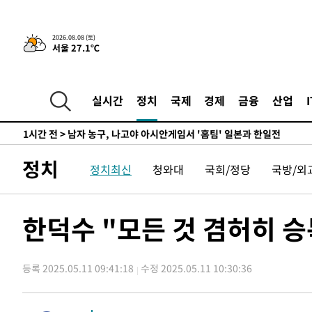
틀레티코 이적"
-10202초 전 >
수도권 40도 육박 '펄펄'…동해안 일부 지역엔 호의주의
-9171초 전 >
온열질환 사망자 3명 늘어…누적 환자 3000명 돌파
2026.08.08 (토)
서울 27.1℃
-3116초 전 >
강릉에 시간당 81.4㎜ 물폭탄…도로 잠기고 담벼락 붕괴
12분 전 >
백운산서 80년근 천종산삼 9뿌리 발견…감정가 1.3억원
51분 전 >
선재도서 해루질 나섰다 실종 60대, 닷새 만에 숨진 채 발견
실시간
정치
국제
경제
금융
산업
1시간 전 >
남자 농구, 나고야 아시안게임서 '홈팀' 일본과 한일전
1시간 전 >
여수 오동도 해상서 모터보트 전복…1명 사망·1명 실종
2시간 전 >
극한폭염 한풀 꺾이지만…'낮 최고 35도' 무더위, 열대야 계
정치
정치최신
청와대
국회/정당
국방/외
날씨]
3시간 전 >
축구협회 "압수수색·성접대 논란 사과…쇄신의 기회로 삼겠
3시간 전 >
[속보]'압수수색·성접대 논란' 축구협회 "실망과 걱정 안겨드
7시간 전 >
'최고 37도' 폭염 지속…강원동해안 최대 150㎜ 비
한덕수 "모든 것 겸허히 
9시간 전 >
[속보]뉴욕증시 상승 마감…S&P 0.6% 나스닥 1.3%↑
-27665초 전 >
이란 "호르무즈 재개방 합의 근접…美 배상 선행돼야"
등록 2025.05.11 09:41:18
수정 2025.05.11 10:30:36
-18712초 전 >
[속보]與최고위원 제주·인천 순회경선…박선원·최민희
한민수·김용 순
-18665초 전 >
[속보]김민석, 與 전대 당원투표 누적 득표율 45.42%로 
청래 44.56%
-17947초 전 >
[속보]與 대표 경선 제주·인천 당원투표…金 47.75%·