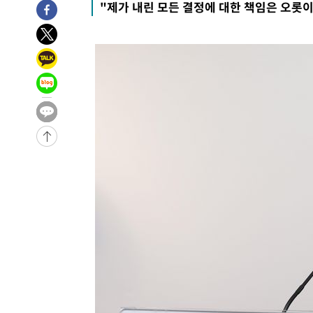
"제가 내린 모든 결정에 대한 책임은 오롯이
42.08%·宋 10.17%
-17481초 전 >
이강인 "아틀레티코 이적 기뻐…등번호 7번 의미보단 팀 
것"
-17416초 전 >
[속보]與 당대표 경선, 제주·인천 권리당원 투표 김민석 
-11190초 전 >
낮 최고 35도 '무더위'…동해안 시간당 30㎜ '강한 비'[
-10460초 전 >
[속보]이강인 "감독님이 원하는 마음 느꼈고, 많은 트로피
틀레티코 이적"
-10242초 전 >
수도권 40도 육박 '펄펄'…동해안 일부 지역엔 호의주의
-9211초 전 >
온열질환 사망자 3명 늘어…누적 환자 3000명 돌파
-3156초 전 >
강릉에 시간당 81.4㎜ 물폭탄…도로 잠기고 담벼락 붕괴
12분 전 >
백운산서 80년근 천종산삼 9뿌리 발견…감정가 1.3억원
50분 전 >
선재도서 해루질 나섰다 실종 60대, 닷새 만에 숨진 채 발견
1시간 전 >
남자 농구, 나고야 아시안게임서 '홈팀' 일본과 한일전
1시간 전 >
여수 오동도 해상서 모터보트 전복…1명 사망·1명 실종
2시간 전 >
극한폭염 한풀 꺾이지만…'낮 최고 35도' 무더위, 열대야 계
날씨]
3시간 전 >
축구협회 "압수수색·성접대 논란 사과…쇄신의 기회로 삼겠
3시간 전 >
[속보]'압수수색·성접대 논란' 축구협회 "실망과 걱정 안겨드
7시간 전 >
'최고 37도' 폭염 지속…강원동해안 최대 150㎜ 비
9시간 전 >
[속보]뉴욕증시 상승 마감…S&P 0.6% 나스닥 1.3%↑