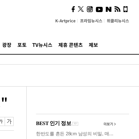
사이 해답 찾았죠"…알을
깨고 나온 '초자아'
K-Artprice
프라임뉴시스
위클리뉴시스
광장
포토
TV뉴시스
제휴 콘텐츠
제보
"