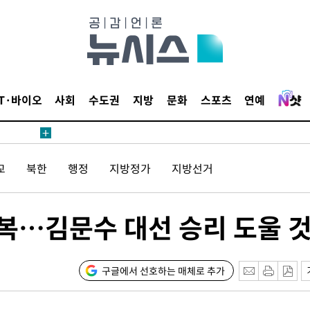
보
IT·바이오
사회
수도권
지방
문화
스포츠
연예
속[다음주
교
북한
행정
지방정가
지방선거
다"
려 죄송"
승복…김문수 대선 승리 도울 것
·서미화·
구글에서 선호하는 매체로 추가
1위… 정
鄭