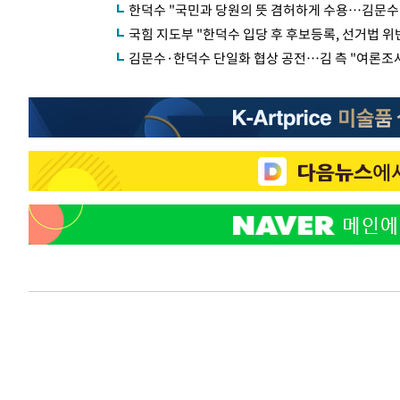
한덕수 "국민과 당원의 뜻 겸허하게 수용…김문수
국힘 지도부 "한덕수 입당 후 후보등록, 선거법 위
김문수·한덕수 단일화 협상 공전…김 측 "여론조사"