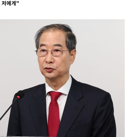
 저에게"
위해 뛸
승리
내일날씨]
 원해 아
보
속[다음주
다"
려 죄송"