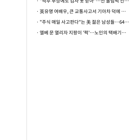
· "척추 부상에도 검사 못 받아"…전 올림픽 선수, 美봅슬레이협회 상대 소송
· 英유명 여배우, 큰 교통사고서 기아차 덕에 살았다
· "주식 매일 사고판다"는 美 젊은 남성들…64%가 "나는 인생의 패배자“
· 엘베 문 열리자 지팡이 '퍽'…노인의 택배기사 폭행 이유