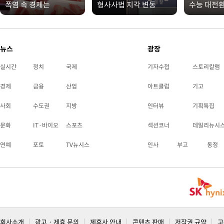
폭염 속 경제는
형사사법 지각 변동
수능 대전
뉴스
광장
실시간
정치
국제
기자수첩
스토리칼럼
경제
금융
산업
아트클럽
기고
사회
수도권
지방
인터뷰
기획특집
문화
IT·바이오
스포츠
섹션코너
데일리뉴시
연예
포토
TV뉴시스
인사
부고
동정
회사소개
광고 · 제휴 문의
제휴사 안내
콘텐츠 판매
저작권 규약
고