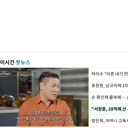
이시간
핫뉴스
하리수 "이혼 내가 
손 묶인채 물속에… 女
"서장훈, 28억에 산
방은희, 어머니 고독사