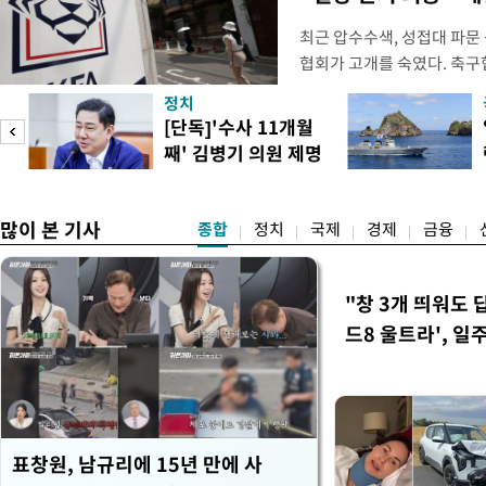
최근 압수수색, 성접대 파문
협회가 고개를 숙였다. 축구협
관계자 여러분께 드리는 글
정치
다. 축구협회는 최근 2026 
[단독]'수사 11개월
컵 조별리그 탈락과 관련해
째' 김병기 의원 제명
회에서 질타를 받은 데 이어,
청원글
많이 본 기사
종합
정치
국제
경제
금융
"창 3개 띄워도 
드8 울트라', 일
표창원, 남규리에 15년 만에 사