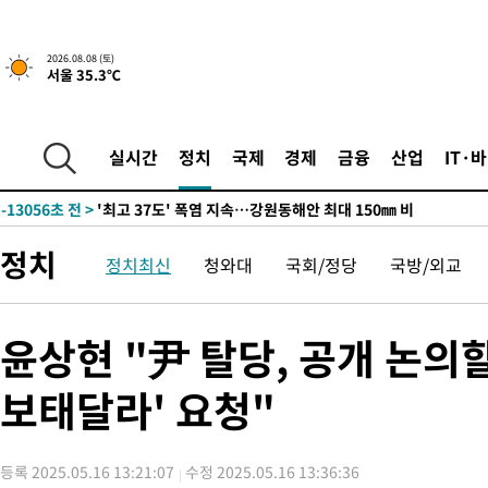
2026.08.08 (토)
서울 35.3℃
-6182초 전 >
[속보]뉴욕증시 상승 마감…S&P 0.6% 나스닥 1.3%↑
-28900초 전 >
극한폭염 한풀 꺾이지만…'낮 최고 35도' 무더위, 열대야 계속
주 날씨]
-25918초 전 >
축구협회 "압수수색·성접대 논란 사과…쇄신의 기회로 삼겠다
실시간
정치
국제
경제
금융
산업
IT·
-24435초 전 >
[속보]'압수수색·성접대 논란' 축구협회 "실망과 걱정 안겨드려
송"
-13056초 전 >
'최고 37도' 폭염 지속…강원동해안 최대 150㎜ 비
-6182초 전 >
[속보]뉴욕증시 상승 마감…S&P 0.6% 나스닥 1.3%↑
정치
정치최신
청와대
국회/정당
국방/외교
-28900초 전 >
극한폭염 한풀 꺾이지만…'낮 최고 35도' 무더위, 열대야 계속
주 날씨]
-25918초 전 >
축구협회 "압수수색·성접대 논란 사과…쇄신의 기회로 삼겠다
-24435초 전 >
[속보]'압수수색·성접대 논란' 축구협회 "실망과 걱정 안겨드려
윤상현 "尹 탈당, 공개 논의
송"
-13056초 전 >
'최고 37도' 폭염 지속…강원동해안 최대 150㎜ 비
보태달라' 요청"
-6182초 전 >
[속보]뉴욕증시 상승 마감…S&P 0.6% 나스닥 1.3%↑
등록 2025.05.16 13:21:07
수정 2025.05.16 13:36:36