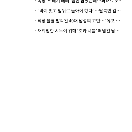
· 옥상 '쓰레기 테러' 범인 잡았는데…과태료 3만원 처분에 숙박업주 허탈
· "바지 벗고 앞뒤로 돌아야 했다"…탈북민 김서아, 기쁨조 검사 수치심 회상
· 직장 불륜 발각된 40대 남성의 고민…"유포 동료 명예훼손·협박죄 고소 가능할까"
· 재취업한 시누이 위해 '조카 셔틀' 떠넘긴 남편…아내 "난 못한다"