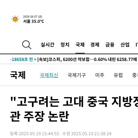
선포
-26585초 전 >
[단독]중수청 지원 검사들, 정원 초과 시 낮은 계급 임용
갈 수도
-24556초 전 >
낮 최고 37도 찜통더위…곳곳 소나기·강원 많은 비[내일
2026.08.07 (금)
서울 35.0℃
-22862초 전 >
SK하이닉스, 용인·청주 팹에 54조 투자…"AI 메모리 수
응"
-19718초 전 >
여자배구 이재영·이다영 자매, 아제르바이잔 투란VC 입
-18971초 전 >
외국인 심판 성 접대 7경기 들여다보니…한국 축구 '5승 2
실시간
정치
국제
경제
금융
산업
-18705초 전 >
[속보]코스닥, 2.86포인트(0.36%) 내린 798.81마감
-18658초 전 >
[속보]코스피, 6200선 약보합…0.60% 내린 6258.77에
-18638초 전 >
[속보]원·달러 환율, 7.7원 내린 1416.1원 마감
국제
국제최신
국제기구
미주
유럽
중
-18527초 전 >
[속보] 노원서 40.1도 관측…서울, 2018년 이후 첫 40도
-15617초 전 >
[속보]종합특검, '계엄 수용공간 확보' 신용해 前교정본
-14490초 전 >
외신들도 주목한 韓축구 파문…"국민적 공분에 수사 재개
"고구려는 고대 중국 지방
-14461초 전 >
11시간 압수수색에 성접대 파문까지…'쑥대밭' 된 축구
관 주장 논란
-13483초 전 >
[속보]규제합리화위원회 부위원장에 김태유 서울대 공대
병태 후임
-9841초 전 >
[속보]국힘 윤리위, '돌려차기 발언' 진종오·서범수 징계 
-5166초 전 >
[속보] 7월 중국 수출 23.9%↑ 수입 27.5%↑…무역총액 
등록 2025.05.19 15:44:55
수정 2025.05.19 21:38:24
-2326초 전 >
[속보]'채상병 순직 책임' 임성근, 항소심도 징역 3년