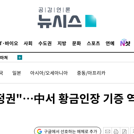
…희망지 못
날씨]
요 선제 대
단
무'
IT·바이오
사회
수도권
지방
문화
스포츠
연예
 마쳐
국
일본
아시아/오세아니아
중동/아프리카
부장 기소
"
정권"…中서 황금인장 기증 
협회
 교수…이
절차 개시
25.3%↑
구글에서 선호하는 매체로 추가