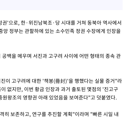
방정권'으로, 한·위진남북조·당 시대를 거쳐 동북아 역사에서
 중앙 정부는 관할하에 있는 소수민족 정권 수장에게 인장을
의 공백을 메우며 서진과 고구려 사이에 어떤 형태의 종속 관
진이 고구려에 대한 '책봉(冊封)'을 행했다는 실물 증거"라
이 없지만, 이번 황금 인장과 과거 출토된 몇점의 '진고구
중원왕조의 영향권 아래 있었음을 보여준다"고 덧붙였다.
격히 보존하고, 연구를 추진할 계획"이라며 "빠른 시일 내