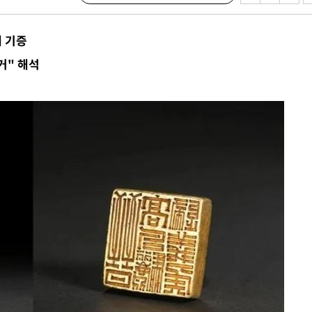
에 기증
 하향
거" 해석
별재난지역
…희망지 못
날씨]
요 선제 대
단
무'
 마쳐
부장 기소
"
협회