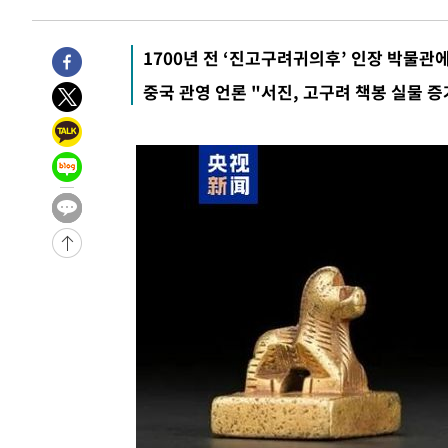
-2192초 전 >
[속보]종합특검, '관저이전 봐주기 감사' 유병호 구속기소
20분 전 >
민주 콩고 에볼라환자 4천명 돌파, 4053명 발생 1850명 사망
1700년 전 ‘진고구려귀의후’ 인장 박물관
-26678초 전 >
"낮 기온 소폭 하락"…수도권 폭염중대경보, 폭염경보로
중국 관영 언론 "서진, 고구려 책봉 실물 증
-26642초 전 >
[속보]이 대통령, '호우피해' 안동·의성 관할 4개 면 특
선포
-26605초 전 >
[단독]중수청 지원 검사들, 정원 초과 시 낮은 계급 임용
갈 수도
-24576초 전 >
낮 최고 37도 찜통더위…곳곳 소나기·강원 많은 비[내일
-22882초 전 >
SK하이닉스, 용인·청주 팹에 54조 투자…"AI 메모리 수
응"
-19738초 전 >
여자배구 이재영·이다영 자매, 아제르바이잔 투란VC 입
-18991초 전 >
외국인 심판 성 접대 7경기 들여다보니…한국 축구 '5승 2
-18725초 전 >
[속보]코스닥, 2.86포인트(0.36%) 내린 798.81마감
-18678초 전 >
[속보]코스피, 6200선 약보합…0.60% 내린 6258.77에
-18658초 전 >
[속보]원·달러 환율, 7.7원 내린 1416.1원 마감
-18547초 전 >
[속보] 노원서 40.1도 관측…서울, 2018년 이후 첫 40도
-15637초 전 >
[속보]종합특검, '계엄 수용공간 확보' 신용해 前교정본
-14510초 전 >
외신들도 주목한 韓축구 파문…"국민적 공분에 수사 재개
-14481초 전 >
11시간 압수수색에 성접대 파문까지…'쑥대밭' 된 축구