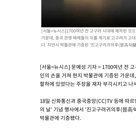
-13503초 전 >
[속보]규제합리화위원회 부위원장에 김태유 서울대 공대
병태 후임
-9861초 전 >
[속보]국힘 윤리위, '돌려차기 발언' 진종오·서범수 징계 
-5186초 전 >
[속보] 7월 중국 수출 23.9%↑ 수입 27.5%↑…무역총액 
[서울=뉴시스]1700여년 전 고구려 시대에 제작된 것
-2346초 전 >
[속보]'채상병 순직 책임' 임성근, 항소심도 징역 3년
가운데, 중국 관영 매체들이 이를 계기로 고구려가 고
-2212초 전 >
[속보]종합특검, '관저이전 봐주기 감사' 유병호 구속기소
다. 지안시 박물관에 기증된 '진고구려귀의후(晉高句驪歸義侯
19분 전 >
민주 콩고 에볼라환자 4천명 돌파, 4053명 발생 1850명 사망
[서울=뉴시스] 문예성 기자 = 1700여년 전
인의 손을 거쳐 현지 박물관에 기증된 가운데,
할하에 있었다는 주장을 재차 부각시키고 나서
18일 신화통신과 중국중앙(CC)TV 등에 따르
의 날' 기념 행사에서 '진고구려귀의후(晉高
박물관에 기증됐다.