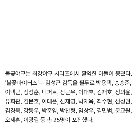
불꽃야구는 최강야구 시리즈에서 활약한 이들이 뭉쳤다.
'불꽃파이터즈'는 김성근 감독을 필두로 박용택, 송승준,
이택근, 정성훈, 니퍼트, 정근우, 이대호, 김재호, 정의윤,
유희관, 김문호, 이대은, 신재영, 박재욱, 최수현, 선성권,
김경묵, 강동우, 박준영, 박찬형, 임상우, 김민범, 문교원,
오세훈, 이광길 등 총 25명이 포진했다.