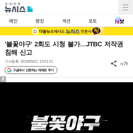
메인
랭킹
섹션
포토
'불꽃야구' 2회도 시청 불가…JTBC 저작권
침해 신고
기사등록
2025/05/21 13:01:21
가
가
구글에서 선호하는 매체로 추가
X