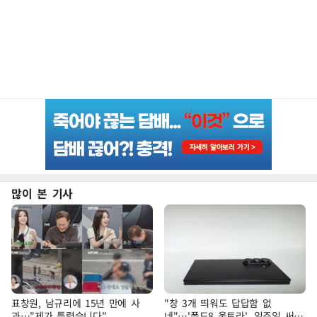
많이 본 기사
표창원, 남규리에 15년 만에 사
"창 3개 띄워도 답답함 없
과…"제가 틀렸습니다"
네"…'폴드8 울트라', 일주일 써보