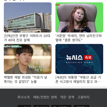
[단독]인천 부평구 아파트서 10대
'서준맘' 박세미, 연하 남자친구와
가 40대 친모 살해
열애 "결혼 생각도"
백혈병 재발 최성원 "치료가 날
[속보]이 대통령 "부동산 공급 기
죽이는 것 같았다" 눈물
존 사고방식 매달리지 말고 과감
히 실천"
회사소개
제휴/컨텐츠 판매
약관·정책
고충처리