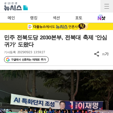
메인
랭킹
섹션
포토
민주 전북도당 2030본부, 전북대 축제 '안심
귀가' 도왔다
기사등록
2025/05/23 13:59:27
가
가
구글에서 선호하는 매체로 추가