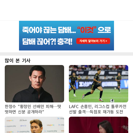
많이 본 기사
한정수 "황정민 선배만 피해…떳
LAFC 손흥민, 리그스컵 톨루카전
떳하면 신분 공개하라"
선발 출격…득점포 재가동 도전