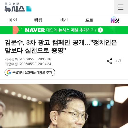
메인
랭킹
섹션
포토
김문수, 3차 광고 캠페인 공개…"정치인은
말보다 실천으로 증명"
기사등록
2025/05/23 20:19:36
가
가
최종수정
2025/05/23 20:34:24
구글에서 선호하는 매체로 추가