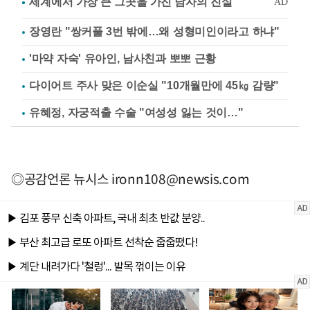
장영란 "쌍커풀 3번 밖에…왜 성형미인이라고 하냐"
'마약 자숙' 유아인, 남사친과 뽀뽀 근황
다이어트 주사 맞은 이순실 "10개월만에 45㎏ 감량"
유혜정, 자궁적출 수술 "여성성 잃는 것이…"
◎공감언론 뉴시스
ironn108@newsis.com