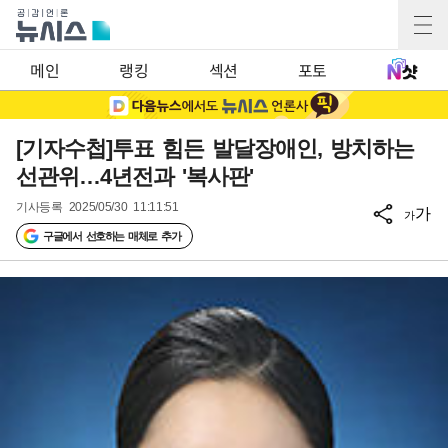
메인
랭킹
섹션
포토
[기자수첩]투표 힘든 발달장애인, 방치하는
선관위…4년전과 '복사판'
기사등록
2025/05/30 11:11:51
가
가
구글에서 선호하는 매체로 추가