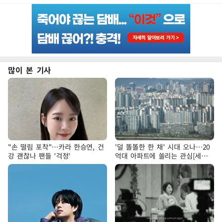
많이 본 기사
"손 떨림 포착"…카라 한승연, 건
'덜 똘똘한 한 채' 시대 오나…20
강 괜찮나 팬들 '걱정'
억대 아파트에 쏠리는 관심[세제
개편, 그 이후②]