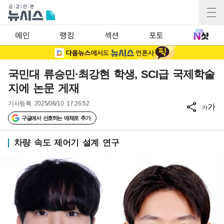
메인
랭킹
섹션
포토
국민대 류승민·최강현 학생, SCI급 국제학술
지에 논문 게재
기사등록
2025/06/10 17:26:52
가
가
구글에서 선호하는 매체로 추가
차량 속도 제어기 설계 연구