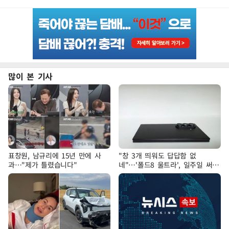
많이 본 기사
표창원, 남규리에 15년 만에 사
"창 3개 띄워도 답답함 없
과…"제가 틀렸습니다"
네"…'폴드8 울트라', 일주일 써보
니