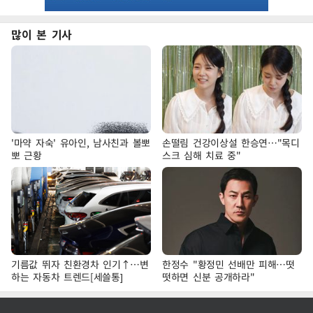
많이 본 기사
'마약 자숙' 유아인, 남사친과 볼뽀
손떨림 건강이상설 한승연…"목디
뽀 근황
스크 심해 치료 중"
기름값 뛰자 친환경차 인기↑…변
한정수 "황정민 선배만 피해…떳
하는 자동차 트렌드[세쓸통]
떳하면 신분 공개하라"