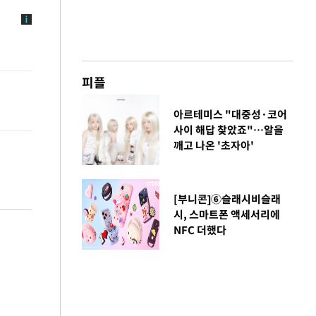
피플
아르테미스 "대중성·코어
사이 해답 찾았죠"…알을
깨고 나온 '초자아'
[부니콘]⑥슬래시비슬래
시, 스마트폰 액세서리에
NFC 더했다