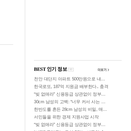
금융
입찰
만스피 꿈 이어질
…
까…韓증권사·글로
벌IB 엇갈린 전망