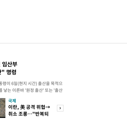
인 임산부
" 명령
통령이 6일(현지 시간) 출산을 목적으
 낳는 이른바 '원정 출산' 또는 '출산
시했다. 트럼프 대통령은 이날 백악관
국제
경제
내용을 포함해 출생시민권을 제한하기
이란, 美 공격 위협→
[단독]국가계약 
 서명했다. 행정명령은 ▲미국 영토
취소 조롱…"반복되
제한 기준 손본다
 외국인이 비이민 비자를 통해
는 쇼 외교"
실효성 검토