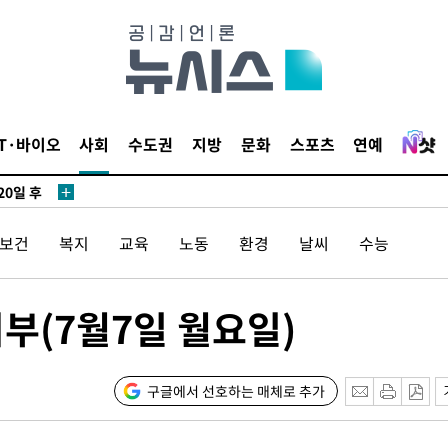
3명은 중
IT·바이오
사회
수도권
지방
문화
스포츠
연예
에서 두차
20일 후
/보건
복지
교육
노동
환경
날씨
수능
3명은 중
부(7월7일 월요일)
에서 두차
20일 후
구글에서 선호하는 매체로 추가