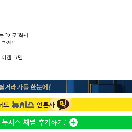
방은희, 母 고독사에 오열 
1
틀 만에 발견"
김지수, '여행사 대표' 변
2
니…"
축구협회, 15년 전 심판 
3
재는 내부 지침 준수"
"바지 벗고 앞뒤로 돌아야
4
서아, 기쁨조 검사 수치심
축구협회 '성접대' 감사
5
컵·올림픽 심판 포함
[속보] 뉴욕증시, 혼조 
6
0.3%↓, 다우 0.14%↑
'학폭 논란' 지수, 필리핀
7
근황