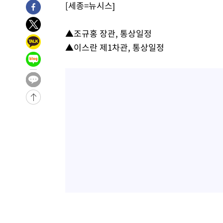
[세종=뉴시스]
▲조규홍 장관, 통상일정
▲이스란 제1차관, 통상일정