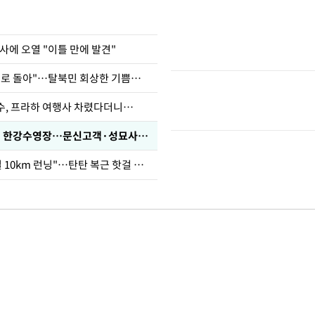
사에 오열 "이틀 만에 발견"
"바지 벗고 앞뒤로 돌아"…탈북민 회상한 기쁨조 검사
수, 프라하 여행사 차렸다더니…
'가성비 워터밤' 한강수영장…문신고객·성묘사음원 민원
46세 바다 "매일 10km 런닝"…탄탄 복근 핫걸 몸매로