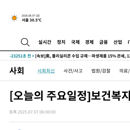
2026.08.07 (금)
서울 30.5℃
-19102초 전 >
[속보] 뉴욕증시, 일제 하락 마감…나스닥 0.06%↓
-30274초 전 >
시리아 다마스쿠스 교외에서 미니버스 폭발.. 14명 부상, 
태
-29572초 전 >
입추에도 극한더위…서울 낮 39도 '폭염중대경보'
실시간
정치
국제
경제
금융
산업
-24536초 전 >
이란, 호르무즈서 "적국 목표물들"과 대치로 남부 케슘섬
례 큰 폭발음
-23251초 전 >
[속보]美, 폴리실리콘 수입 규제…파생제품 15% 관세, 1
발효
-21402초 전 >
[속보]트럼프, 美 원정출산 금지 행정명령 서명
사회
사회최신
사건/사고
법원/검찰
의료
-19102초 전 >
[속보] 뉴욕증시, 일제 하락 마감…나스닥 0.06%↓
-30274초 전 >
시리아 다마스쿠스 교외에서 미니버스 폭발.. 14명 부상, 
태
-29572초 전 >
입추에도 극한더위…서울 낮 39도 '폭염중대경보'
[오늘의 주요일정]보건복지
-24536초 전 >
이란, 호르무즈서 "적국 목표물들"과 대치로 남부 케슘섬
례 큰 폭발음
-23251초 전 >
[속보]美, 폴리실리콘 수입 규제…파생제품 15% 관세, 1
발효
등록 2025.07.07 06:00:00
-21402초 전 >
[속보]트럼프, 美 원정출산 금지 행정명령 서명
-19102초 전 >
[속보] 뉴욕증시, 일제 하락 마감…나스닥 0.06%↓