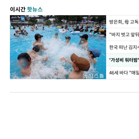
이시간
핫뉴스
방은희, 母 고독
한국 떠난 김지