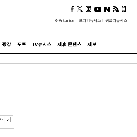
K-Artprice
프라임뉴시스
위클리뉴시스
광장
포토
TV뉴시스
제휴 콘텐츠
제보