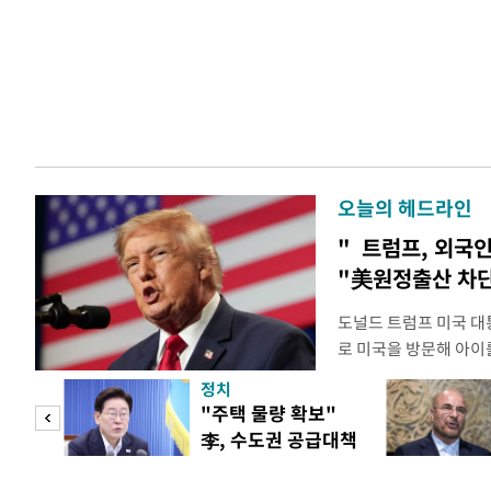
오늘의 헤드라인
" 트럼프, 외국
"美원정출산 차단
도널드 트럼프 미국 대
로 미국을 방문해 아이를
관광'을 금지하라고 지
정치
집무실에서 이 같은 
"사적
"주택 물량 확보"
위한 두가지 행정명령에
李, 수도권 공급대책
내에서 출산할 목적으로
 차
집중 점검