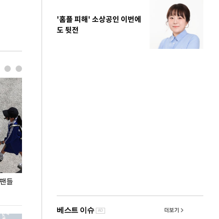
'홈플 피해' 소상공인 이번에
도 뒷전
 팬들
이 대통령, '청년 대책 속도 높여야…폭염 문제도
입추 코앞인데 전
총력 대응'