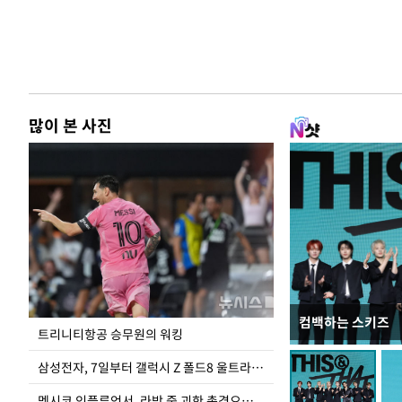
많이 본 사진
컴백하는 스키즈
입추 하루 앞둔 
트리니티항공 승무원의 워킹
폭염
삼성전자, 7일부터 갤럭시 Z 폴드8 울트라·폴드8·플립8 출시
멕시코 인플루언서, 라방 중 괴한 총격으로 사망