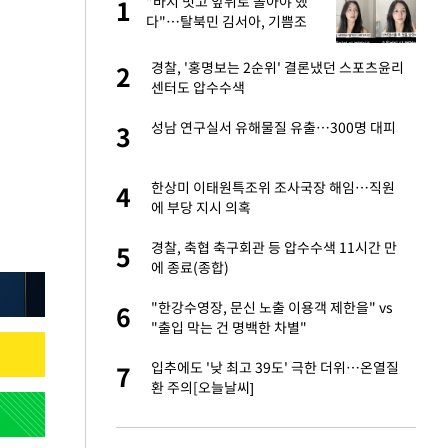
"이
"바지 벗고 앞뒤로 돌아야 했
1
1
다"…탈북민 김서아, 기쁨조
검사 수치심 회상
신 근황 "가볼 만하
경찰, '홍명보는 2순위' 결론냈던 스포츠윤리
2
2
센터도 압수수색
성 접대 파문에 "현
성남 연구실서 유해물질 유출…300명 대피
3
3
 했다"…탈북민 김
한상미 이태원특조위 조사국장 해임…직원
4
4
 회상
에 부당 지시 의혹
보고서 나왔다…월드
경찰, 축협 축구회관 등 압수수색 11시간 만
5
5
에 종료(종합)
출발…나스닥
"한강수영장, 문신 노출 이용객 제한을" vs
6
6
"출입 막는 건 명백한 차별"
서 몰라보게 달라진
입추에도 '낮 최고 39도' 극한 더위…온열질
7
7
환 주의[오늘날씨]