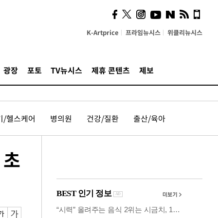
시, 스마트폰 액세서리에
NFC 더했다
K-Artprice
프라임뉴시스
위클리뉴시스
광장
포토
TV뉴시스
제휴 콘텐츠
제보
기/헬스케어
병의원
건강/질환
출산/육아
 초