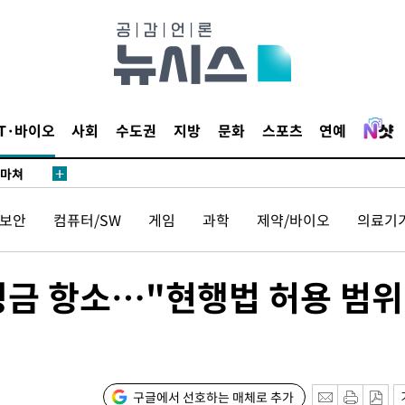
…희망지 못
날씨]
요 선제 대
단
무'
IT·바이오
사회
수도권
지방
문화
스포츠
연예
 마쳐
보안
컴퓨터/SW
게임
과학
제약/바이오
의료기
부장 기소
"
과징금 항소…"현행법 허용 범위
협회
 교수…이
절차 개시
25.3%↑
구글에서 선호하는 매체로 추가