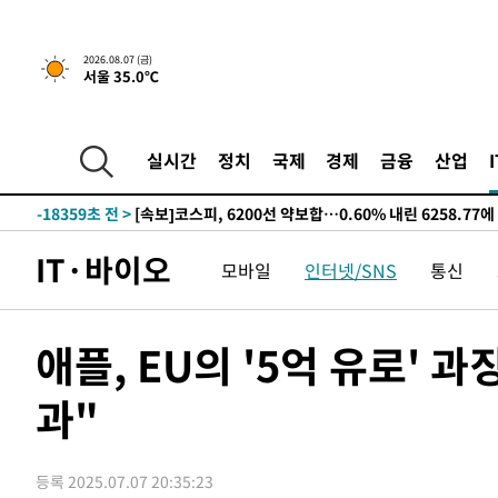
선포
-26286초 전 >
[단독]중수청 지원 검사들, 정원 초과 시 낮은 계급 임용
갈 수도
-24257초 전 >
낮 최고 37도 찜통더위…곳곳 소나기·강원 많은 비[내일
2026.08.07 (금)
서울 35.0℃
-22563초 전 >
SK하이닉스, 용인·청주 팹에 54조 투자…"AI 메모리 수
응"
-19419초 전 >
여자배구 이재영·이다영 자매, 아제르바이잔 투란VC 입
-18672초 전 >
외국인 심판 성 접대 7경기 들여다보니…한국 축구 '5승 2
실시간
정치
국제
경제
금융
산업
-18406초 전 >
[속보]코스닥, 2.86포인트(0.36%) 내린 798.81마감
-18359초 전 >
[속보]코스피, 6200선 약보합…0.60% 내린 6258.77에
-18339초 전 >
[속보]원·달러 환율, 7.7원 내린 1416.1원 마감
IT·바이오
모바일
인터넷/SNS
통신
-18228초 전 >
[속보] 노원서 40.1도 관측…서울, 2018년 이후 첫 40도
-15318초 전 >
[속보]종합특검, '계엄 수용공간 확보' 신용해 前교정본
-14191초 전 >
외신들도 주목한 韓축구 파문…"국민적 공분에 수사 재개
애플, EU의 '5억 유로' 
-14162초 전 >
11시간 압수수색에 성접대 파문까지…'쑥대밭' 된 축구
과"
-13184초 전 >
[속보]규제합리화위원회 부위원장에 김태유 서울대 공대
병태 후임
-9542초 전 >
[속보]국힘 윤리위, '돌려차기 발언' 진종오·서범수 징계 
-4867초 전 >
[속보] 7월 중국 수출 23.9%↑ 수입 27.5%↑…무역총액 
등록 2025.07.07 20:35:23
-2027초 전 >
[속보]'채상병 순직 책임' 임성근, 항소심도 징역 3년