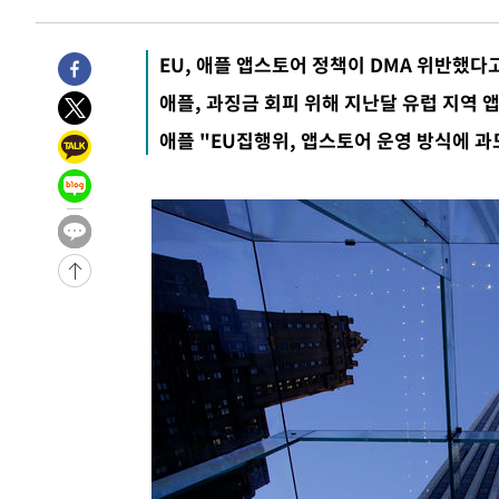
-1893초 전 >
[속보]종합특검, '관저이전 봐주기 감사' 유병호 구속기소
25분 전 >
민주 콩고 에볼라환자 4천명 돌파, 4053명 발생 1850명 사망
EU, 애플 앱스토어 정책이 DMA 위반했다
-26379초 전 >
"낮 기온 소폭 하락"…수도권 폭염중대경보, 폭염경보로
애플, 과징금 회피 위해 지난달 유럽 지역 
-26343초 전 >
[속보]이 대통령, '호우피해' 안동·의성 관할 4개 면 특
애플 "EU집행위, 앱스토어 운영 방식에 
선포
-26306초 전 >
[단독]중수청 지원 검사들, 정원 초과 시 낮은 계급 임용
갈 수도
-24277초 전 >
낮 최고 37도 찜통더위…곳곳 소나기·강원 많은 비[내일
-22583초 전 >
SK하이닉스, 용인·청주 팹에 54조 투자…"AI 메모리 수
응"
-19439초 전 >
여자배구 이재영·이다영 자매, 아제르바이잔 투란VC 입
-18692초 전 >
외국인 심판 성 접대 7경기 들여다보니…한국 축구 '5승 2
-18426초 전 >
[속보]코스닥, 2.86포인트(0.36%) 내린 798.81마감
-18379초 전 >
[속보]코스피, 6200선 약보합…0.60% 내린 6258.77에
-18359초 전 >
[속보]원·달러 환율, 7.7원 내린 1416.1원 마감
-18248초 전 >
[속보] 노원서 40.1도 관측…서울, 2018년 이후 첫 40도
-15338초 전 >
[속보]종합특검, '계엄 수용공간 확보' 신용해 前교정본
-14211초 전 >
외신들도 주목한 韓축구 파문…"국민적 공분에 수사 재개
-14182초 전 >
11시간 압수수색에 성접대 파문까지…'쑥대밭' 된 축구