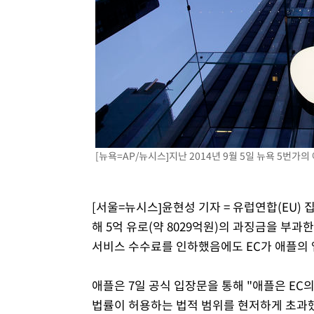
-13204초 전 >
[속보]규제합리화위원회 부위원장에 김태유 서울대 공대
병태 후임
-9562초 전 >
[속보]국힘 윤리위, '돌려차기 발언' 진종오·서범수 징계 
-4887초 전 >
[속보] 7월 중국 수출 23.9%↑ 수입 27.5%↑…무역총액 
-2047초 전 >
[속보]'채상병 순직 책임' 임성근, 항소심도 징역 3년
-1913초 전 >
[속보]종합특검, '관저이전 봐주기 감사' 유병호 구속기소
24분 전 >
민주 콩고 에볼라환자 4천명 돌파, 4053명 발생 1850명 사망
[뉴욕=AP/뉴시스]지난 2014년 9월 5일 뉴욕 5번가의 
[서울=뉴시스]윤현성 기자 = 유럽연합(EU)
해 5억 유로(약 8029억원)의 과징금을 부과
서비스 수수료를 인하했음에도 EC가 애플의 
애플은 7일 공식 입장문을 통해 "애플은 EC
법률이 허용하는 법적 범위를 현저하게 초과