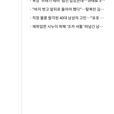
· 옥상 '쓰레기 테러' 범인 잡았는데…과태료 3만원 처분에 숙박업주 허탈
· "바지 벗고 앞뒤로 돌아야 했다"…탈북민 김서아, 기쁨조 검사 수치심 회상
· 직장 불륜 발각된 40대 남성의 고민…"유포 동료 명예훼손·협박죄 고소 가능할까"
· 재취업한 시누이 위해 '조카 셔틀' 떠넘긴 남편…아내 "난 못한다"