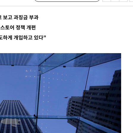
고 보고 과징금 부과
 하향
앱스토어 정책 개편
별재난지역
과도하게 개입하고 있다"
…희망지 못
날씨]
요 선제 대
단
무'
 마쳐
부장 기소
"
협회