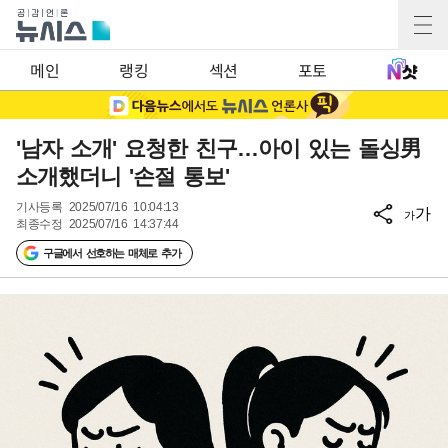
메인
랭킹
섹션
포토
'남자 소개' 요청한 친구…아이 있는 돌싱男
소개했더니 '손절 통보'
기사등록
2025/07/16 10:04:13
가
가
최종수정
2025/07/16 14:37:44
구글에서 선호하는 매체로 추가