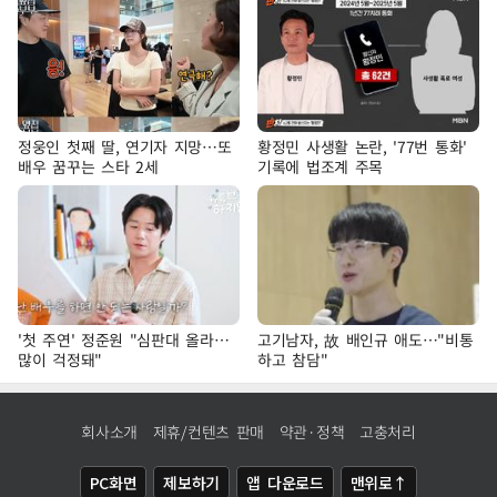
정웅인 첫째 딸, 연기자 지망…또
황정민 사생활 논란, '77번 통화'
배우 꿈꾸는 스타 2세
기록에 법조계 주목
'첫 주연' 정준원 "심판대 올라…
고기남자, 故 배인규 애도…"비통
많이 걱정돼"
하고 참담"
회사소개
제휴/컨텐츠 판매
약관·정책
고충처리
PC화면
제보하기
앱 다운로드
맨위로↑