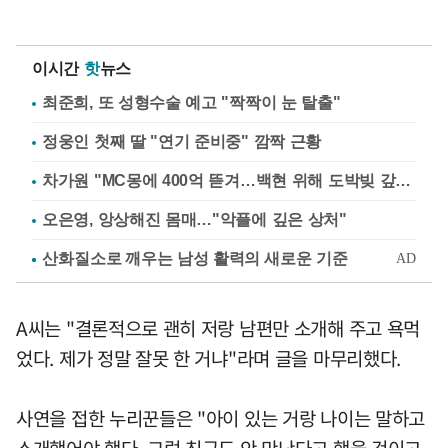
이시간
핫
뉴스
최준희, 또 성형수술 예고 "짝짝이 눈 탈출"
정웅인 첫째 딸 "연기 준비중" 깜짝 근황
차가원 "MC몽에 400억 뜯겨…백현 위해 도박빚 갚아줘"
오은영, 앙상해진 몸매…"악플에 깊은 상처"
A씨는 "결론적으로 괜히 저랑 남편만 소개해 주고 욕먹
었다. 제가 정말 잘못 한 거냐"라며 글을 마무리했다.
사연을 접한 누리꾼들은 "아이 있는 거랑 나이는 말하고