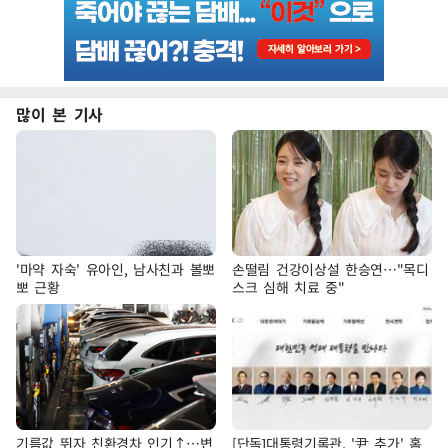
많이 본 기사
'마약 자숙' 유아인, 남사친과 볼뽀
손떨림 건강이상설 한승연…"목디
뽀 근황
스크 심해 치료 중"
기름값 뛰자 친환경차 인기↑…변
[단독]대통령기록관, '尹 추가' 홈