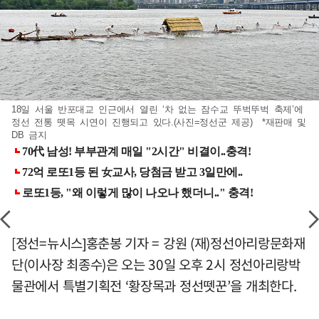
18일 서울 반포대교 인근에서 열린 ‘차 없는 잠수교 뚜벅뚜벅 축제’에
정선 전통 뗏목 시연이 진행되고 있다.(사진=정선군 제공) *재판매 및
DB 금지
[정선=뉴시스]홍춘봉 기자 = 강원 (재)정선아리랑문화재
단(이사장 최종수)은 오는 30일 오후 2시 정선아리랑박
물관에서 특별기획전 ‘황장목과 정선뗏꾼’을 개최한다.