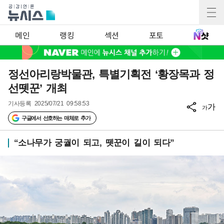
메인
랭킹
섹션
포토
정선아리랑박물관, 특별기획전 ‘황장목과 정
선뗏꾼’ 개최
기사등록
2025/07/21 09:58:53
가
가
구글에서 선호하는 매체로 추가
“소나무가 궁궐이 되고, 뗏꾼이 길이 되다”