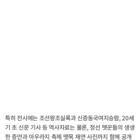
특히 전시에는 조선왕조실록과 신증동국여지승람, 20세
기 초 신문 기사 등 역사자료는 물론, 정선 뗏꾼들의 생생
한 증언과 아우라지 축제 뗏목 재연 사진까지 함께 공개