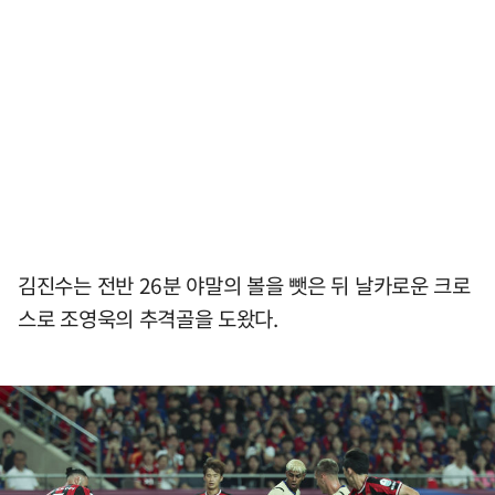
김진수는 전반 26분 야말의 볼을 뺏은 뒤 날카로운 크로
스로 조영욱의 추격골을 도왔다.