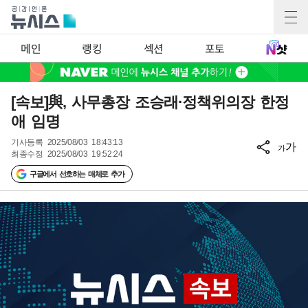
메인
랭킹
섹션
포토
[속보]與, 사무총장 조승래·정책위의장 한정
애 임명
기사등록
2025/08/03 18:43:13
가
가
최종수정
2025/08/03 19:52:24
구글에서 선호하는 매체로 추가