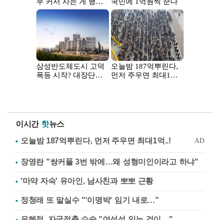
이시간
핫
뉴스
장영란 "쌍커풀 3번 밖에…왜 성형미인이라고 하냐"
'마약 자숙' 유아인, 남사친과 뽀뽀 근황
정청래 또 말실수 "'이명박' 임기 내로…"
유혜정, 자궁적출 수술 "여성성 잃는 것이…"