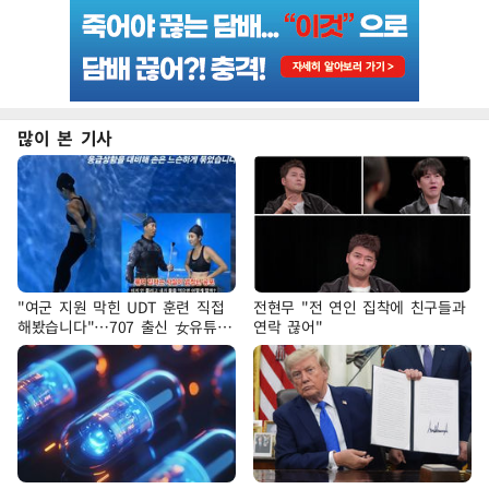
많이 본 기사
"여군 지원 막힌 UDT 훈련 직접
전현무 "전 연인 집착에 친구들과
해봤습니다"…707 출신 女유튜버
연락 끊어"
'완벽 소화'