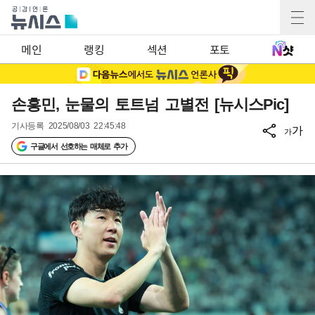
메인
랭킹
섹션
포토
손흥민, 눈물의 토트넘 고별전 [뉴시스Pic]
기사등록
2025/08/03 22:45:48
가
가
구글에서 선호하는 매체로 추가