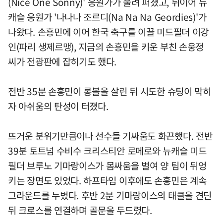
(Nice One Sonny)' 응원가가 울려 퍼졌고, 뒤이어 뉴
캐슬 응원가 '나나나 조르디(Na Na Na Geordies)'가
나왔다. 손흥민에 이어 한국 축구를 이끌 미드필더 이강
인(파리 생제르맹), 지금의 손흥민을 키운 부친 손웅정
씨가 전광판에 잡히기도 했다.
전반 35분 손흥민이 롱볼을 살린 뒤 시도한 슈팅이 막히
자 아쉬움의 탄성이 터졌다.
뜨거운 분위기만큼이나 선수들 기싸움도 화끈했다. 전반
39분 토트넘 수비수 크리스티안 로메로와 뉴캐슬 미드
필더 브루노 기마랑이스가 몸싸움을 벌여 양 팀이 뒤엉
키는 장면도 있었다. 하프타임 이후에도 손흥민은 계속
그라운드를 누볐다. 후반 2분 기마랑이스의 태클을 견딘
뒤 크로스를 연결하며 골문을 두드렸다.