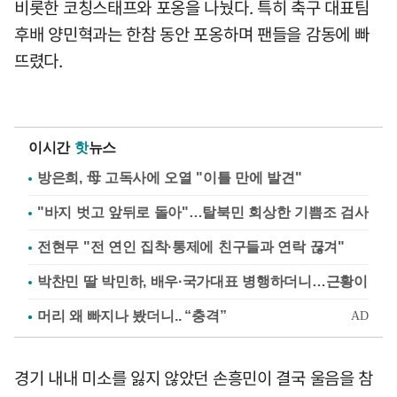
비롯한 코칭스태프와 포옹을 나눴다. 특히 축구 대표팀
후배 양민혁과는 한참 동안 포옹하며 팬들을 감동에 빠
뜨렸다.
이시간
핫
뉴스
방은희, 母 고독사에 오열 "이틀 만에 발견"
"바지 벗고 앞뒤로 돌아"…탈북민 회상한 기쁨조 검사
전현무 "전 연인 집착·통제에 친구들과 연락 끊겨"
박찬민 딸 박민하, 배우·국가대표 병행하더니…근황이
경기 내내 미소를 잃지 않았던 손흥민이 결국 울음을 참