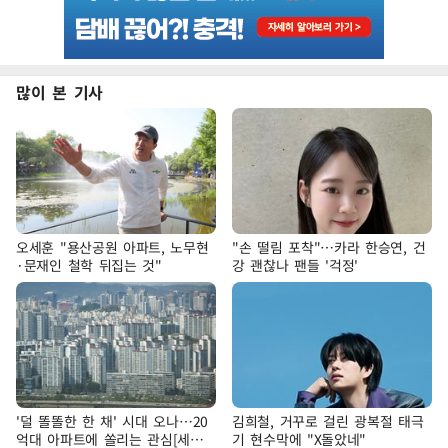
많이 본 기사
오세훈 "용산공원 아파트, 노무현
"손 떨림 포착"…카라 한승연, 건
·문재인 철학 뒤집는 것"
강 괜찮나 팬들 '걱정'
'덜 똘똘한 한 채' 시대 오나…20
김희철, 거꾸로 걸린 광복절 태극
억대 아파트에 쏠리는 관심[세제
기 현수막에 "X돌았네"