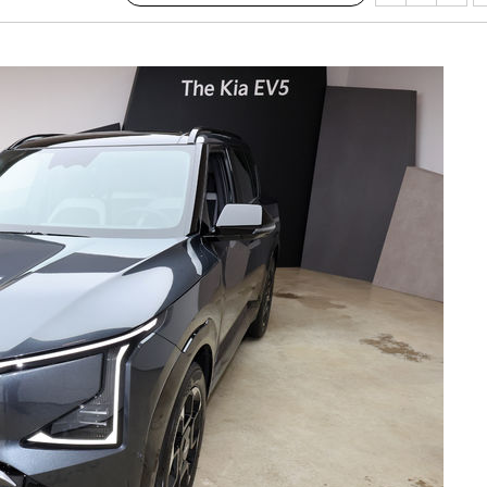
청래
청래 승리
7%·정청래
2%·김민석
0.30%
 차에 첫
동'
리(종합)
개
급대우'
설 '온도
사건
 밝혀
발로 부상
 논의