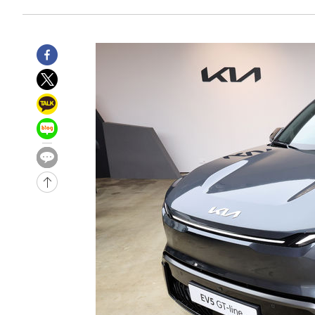
-31828초 전 >
與 강원·TK 당원투표 합산 김민석 46.01%로 승리…정
44.53%
-31668초 전 >
[속보]與전대 권리당원투표…강원·경북 김민석, 대구 정
-31475초 전 >
[속보]與 당대표 경선, 경북 권리당원 투표 김민석 47.3
45.71%
-31377초 전 >
[속보]與 당대표 경선, 대구 권리당원 투표 정청래 47.8
46.35%
-31174초 전 >
[속보]與 당대표 경선, 강원 권리당원 투표 김민석 승리…5
득표
-29092초 전 >
"일본축구협회, 대한축구협회 성 접대 의혹 심판 조사"
-21734초 전 >
[속보]장은수, KLPGA 제주삼다수 역전 우승…데뷔 10년
정상
-17099초 전 >
"얼마나 더웠으면"…안동 물길공원서 헤엄친 구렁이 '소
-17026초 전 >
손흥민, 68분 뛰고 2경기 침묵…LAFC, 톨루카에 1-0 승
-16298초 전 >
'2경기 연속 침묵' 손흥민, 톨루카전 68분만 뛰고 슈팅 0
-15050초 전 >
이강인, 오늘 서울서 AT마드리드 입단식…'전례 없는 특
-1932초 전 >
'여긴 20도, 저긴 50도'…열화상 카메라로 본 폭염 저감시
차'
-1403초 전 >
콜롬비아 신임 우파 대통령 취임 하루만에 차량폭탄 폭발 
1시간 전 >
튀르키예 외무장관, "메카 3국 방위협정은 이란이 목표 아냐 "
2시간 전 >
이군이 불법 군시설 건설한 레바논 남부에서 레바논군 3명 폭
2시간 전 >
[속보]美중부 사령관, 이스라엘 긴급방문 다중화된 전선 상황