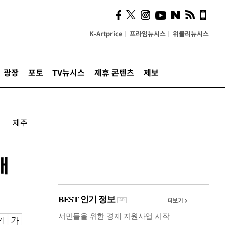
사이 해답 찾았죠"…알을
깨고 나온 '초자아'
K-Artprice
프라임뉴시스
위클리뉴시스
광장
포토
TV뉴시스
제휴 콘텐츠
제보
제주
개