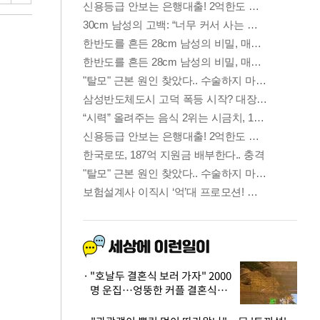
"호날두 결혼식 보러 가자" 2000
명 운집…엉뚱한 커플 결혼식에
'황당'