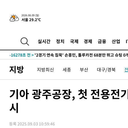
45.71%
-31357초 전 >
[속보]與 당대표 경선, 대구 권리당원 투표 정청래 47.8
46.35%
-31154초 전 >
[속보]與 당대표 경선, 강원 권리당원 투표 김민석 승리…5
2026.08.09 (일)
서울 29.2℃
득표
-29072초 전 >
"일본축구협회, 대한축구협회 성 접대 의혹 심판 조사"
-21714초 전 >
[속보]장은수, KLPGA 제주삼다수 역전 우승…데뷔 10년
정상
-17079초 전 >
"얼마나 더웠으면"…안동 물길공원서 헤엄친 구렁이 '소
실시간
정치
국제
경제
금융
산업
-17006초 전 >
손흥민, 68분 뛰고 2경기 침묵…LAFC, 톨루카에 1-0 승
-16278초 전 >
'2경기 연속 침묵' 손흥민, 톨루카전 68분만 뛰고 슈팅 0
-15030초 전 >
이강인, 오늘 서울서 AT마드리드 입단식…'전례 없는 특
지방
지방최신
세종
부산
대구/경북
-1912초 전 >
'여긴 20도, 저긴 50도'…열화상 카메라로 본 폭염 저감시
차'
-1383초 전 >
콜롬비아 신임 우파 대통령 취임 하루만에 차량폭탄 폭발 
1시간 전 >
튀르키예 외무장관, "메카 3국 방위협정은 이란이 목표 아냐 "
기아 광주공장, 첫 전용전기
2시간 전 >
이군이 불법 군시설 건설한 레바논 남부에서 레바논군 3명 폭
시
2시간 전 >
[속보]美중부 사령관, 이스라엘 긴급방문 다중화된 전선 상황
3시간 전 >
美 국방부, 켄달 전 공군장관 보안허가 취소…“에어포스원 기
론 누출”
3시간 전 >
‘축구의 신’ 아르헨티나 축구 선수 메시의 부친 지병 별세
등록 2025.09.03 10:59:46
3시간 전 >
“美 이란전 무기 소진…북한과 분쟁시 주한 미군 취약해질 수