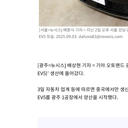
3시간 전 >
美 국방부, 켄달 전 공군장관 보안허가 취소…“에어포스원 기
론 누출”
3시간 전 >
‘축구의 신’ 아르헨티나 축구 선수 메시의 부친 지병 별세
3시간 전 >
“美 이란전 무기 소진…북한과 분쟁시 주한 미군 취약해질 수
[서울=뉴시스] 배훈식 기자 = 지난 2일 오후 서울 
EV5 모습. 2025.09.03.
dahora83@newsis.com
[광주=뉴시스] 배상현 기자 = 기아 오토랜드 광주
EV5)’ 생산에 들어갔다.
3일 자동차 업계 등에 따르면 중국에서만 생
EV5를 광주 1공장에서 양산을 시작했다.