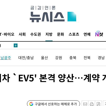
2%·김민석
0.30%
 차에 첫
동'
IT·바이오
사회
수도권
지방
문화
스포츠
연예
리(종합)
개
급대우'
전남광주
대전/충남
울산
강원
충북
전북
경남
설 '온도
사건
 밝혀
차 `EV5' 본격 양산…계약 
발로 부상
 논의
밀정보, 언
구글에서 선호하는 매체로 추가
 있어”