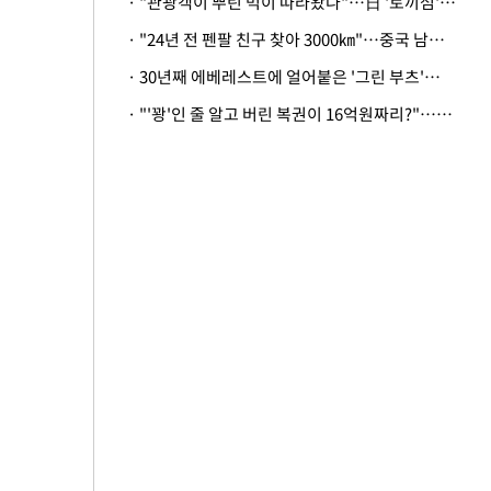
· "관광객이 뿌린 먹이 따라왔나"…日 '토끼섬' 멧돼지, 토끼까지 사냥
· "24년 전 펜팔 친구 찾아 3000㎞"…중국 남성 사연에 '뭉클'
· 30년째 에베레스트에 얼어붙은 '그린 부츠'…드디어 가족 품으로
· "'꽝'인 줄 알고 버린 복권이 16억원짜리?"…극적으로 되찾은 사연